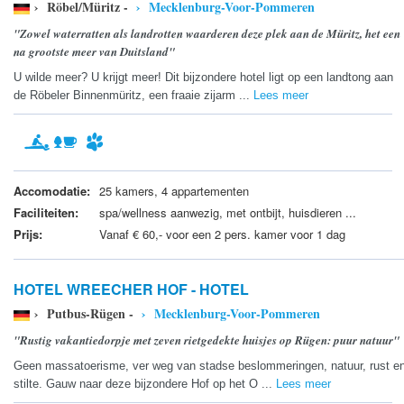
› Röbel/Müritz -
› Mecklenburg-Voor-Pommeren
"Zowel waterratten als landrotten waarderen deze plek aan de Müritz, het een
na grootste meer van Duitsland"
U wilde meer? U krijgt meer! Dit bijzondere hotel ligt op een landtong aan
de Röbeler Binnenmüritz, een fraaie zijarm ...
Lees meer
Accomodatie:
25 kamers, 4 appartementen
Faciliteiten:
spa/wellness aanwezig, met ontbijt, huisdieren ...
Prijs:
Vanaf € 60,- voor een 2 pers. kamer voor 1 dag
HOTEL WREECHER HOF - HOTEL
› Putbus-Rügen -
› Mecklenburg-Voor-Pommeren
"Rustig vakantiedorpje met zeven rietgedekte huisjes op Rügen: puur natuur"
Geen massatoerisme, ver weg van stadse beslommeringen, natuur, rust e
stilte. Gauw naar deze bijzondere Hof op het O ...
Lees meer