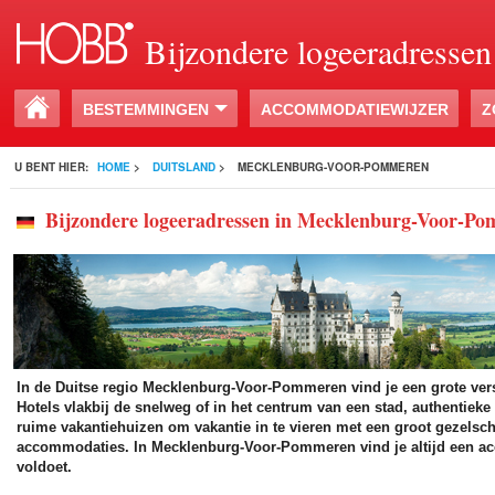
Bijzondere logeeradressen
BESTEMMINGEN
ACCOMMODATIEWIJZER
Z
U BENT HIER:
HOME
>
DUITSLAND
>
MECKLENBURG-VOOR-POMMEREN
Bijzondere logeeradressen in Mecklenburg-Voor-P
In de Duitse regio Mecklenburg-Voor-Pommeren vind je een grote ve
Hotels vlakbij de snelweg of in het centrum van een stad, authentieke
ruime vakantiehuizen om vakantie in te vieren met een groot gezelsc
accommodaties. In Mecklenburg-Voor-Pommeren vind je altijd een 
voldoet.