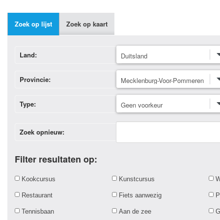
Zoek op lijst
Zoek op kaart
Land:
Provincie:
Type:
Zoek opnieuw:
Filter resultaten op:
Kookcursus
Kunstcursus
W
Restaurant
Fiets aanwezig
P
Tennisbaan
Aan de zee
G