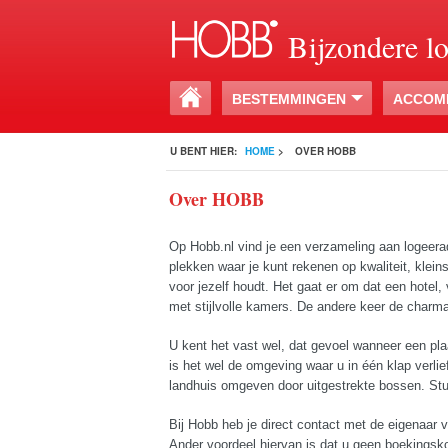
Bijzondere l
BESTEMMINGEN
ACCOM
U BENT HIER:
HOME
>
OVER HOBB
Over HOBB
Op Hobb.nl vind je een verzameling aan logeeradr
plekken waar je kunt rekenen op kwaliteit, klein
voor jezelf houdt. Het gaat er om dat een hotel, 
met stijlvolle kamers. De andere keer de charm
U kent het vast wel, dat gevoel wanneer een plaa
is het wel de omgeving waar u in één klap verli
landhuis omgeven door uitgestrekte bossen. S
Bij Hobb heb je direct contact met de eigenaa
Ander voordeel hiervan is dat u geen boekingskos