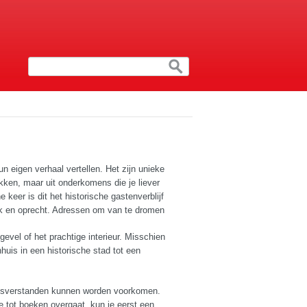
n eigen verhaal vertellen. Het zijn unieke
ekken, maar uit onderkomens die je liever
 keer is dit het historische gastenverblijf
ek en oprecht. Adressen om van te dromen
evel of het prachtige interieur. Misschien
huis in een historische stad tot een
 misverstanden kunnen worden voorkomen.
e tot boeken overgaat, kun je eerst een