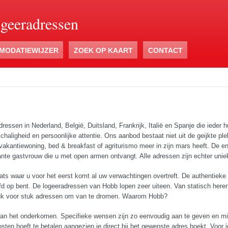
ogeeradressen
MODATIEWIJZER
ZOEK OP KAART
CONTACT
essen in Nederland, België, Duitsland, Frankrijk, Italië en Spanje die ieder hu
schaligheid en persoonlijke attentie. Ons aanbod bestaat niet uit de geijkte pl
vakantiewoning, bed & breakfast of agriturismo meer in zijn mars heeft. De ene
ante gastvrouw die u met open armen ontvangt. Alle adressen zijn echter uni
ts waar u voor het eerst komt al uw verwachtingen overtreft. De authentieke g
efd op bent. De logeeradressen van Hobb lopen zeer uiteen. Van statisch heren
tuk voor stuk adressen om van te dromen. Waarom Hobb?
r van het onderkomen. Specifieke wensen zijn zo eenvoudig aan te geven en
ten hoeft te betalen aangezien je direct bij het gewenste adres boekt. Voor j