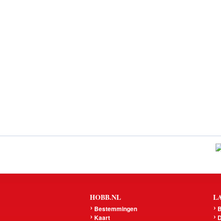
HOBB.NL
L
Bestemmingen
B
Kaart
D