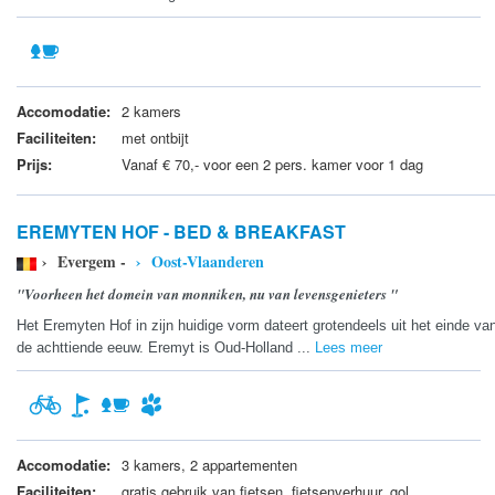
Accomodatie:
2 kamers
Faciliteiten:
met ontbijt
Prijs:
Vanaf € 70,- voor een 2 pers. kamer voor 1 dag
EREMYTEN HOF - BED & BREAKFAST
› Evergem -
› Oost-Vlaanderen
"Voorheen het domein van monniken, nu van levensgenieters "
Het Eremyten Hof in zijn huidige vorm dateert grotendeels uit het einde va
de achttiende eeuw. Eremyt is Oud-Holland ...
Lees meer
Accomodatie:
3 kamers, 2 appartementen
Faciliteiten:
gratis gebruik van fietsen, fietsenverhuur, gol ...