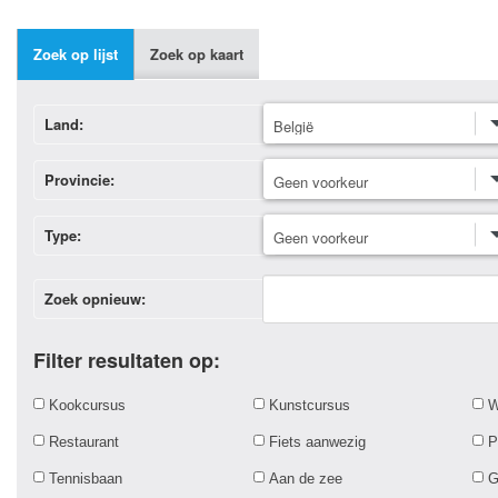
Zoek op lijst
Zoek op kaart
Land:
Provincie:
Type:
Zoek opnieuw:
Filter resultaten op:
Kookcursus
Kunstcursus
W
Restaurant
Fiets aanwezig
P
Tennisbaan
Aan de zee
G