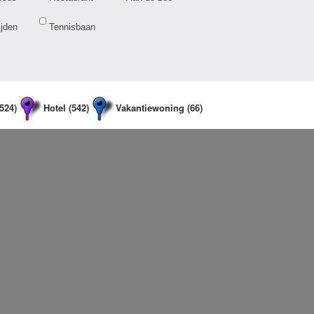
ijden
Tennisbaan
(524)
Hotel (542)
Vakantiewoning (66)