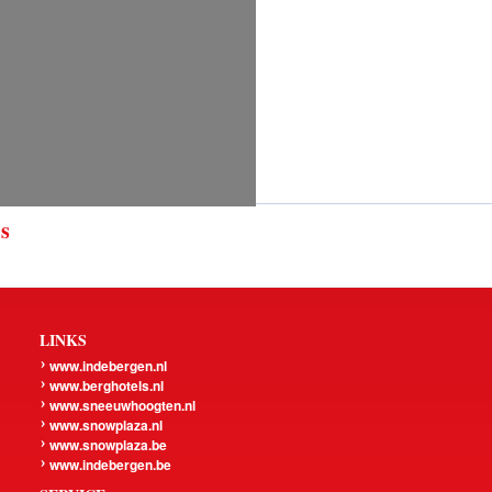
ls
LINKS
www.indebergen.nl
www.berghotels.nl
www.sneeuwhoogten.nl
www.snowplaza.nl
www.snowplaza.be
www.indebergen.be