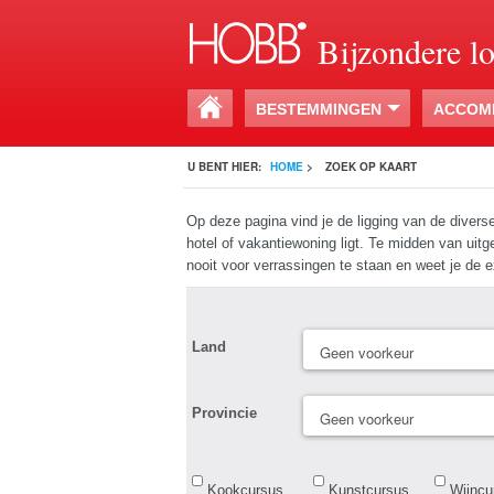
Bijzondere l
BESTEMMINGEN
ACCOM
U BENT HIER:
HOME
>
ZOEK OP KAART
Op deze pagina vind je de ligging van de divers
hotel of vakantiewoning ligt. Te midden van ui
nooit voor verrassingen te staan en weet je de e
Land
Provincie
Kookcursus
Kunstcursus
Wijncu