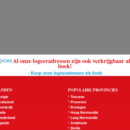
Al onze logeeradressen zijn ook verkrijgbaar a
boek!
› Koop onze logeeradressen als boek
ANDEN
POPULAIRE PROVINCIES
elgie
Toscane
uitsland
Provence
rankrijk
Bretagne
talie
Hoog Normandie
ederland
Laag Normandie
panje
Andalusie
Sicilie