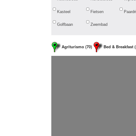
Kasteel
Fietsen
Paardr
Golfbaan
Zwembad
Agriturismo (70)
Bed & Breakfast 