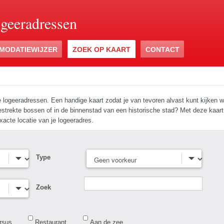
ogeeradressen
MODATIEWIJZER
ZOEK OP KAART
CONTACT
e logeeradressen. Een handige kaart zodat je van tevoren alvast kunt kijken w
tgestrekte bossen of in de binnenstad van een historische stad? Met deze kaa
xacte locatie van je logeeradres.
Type
Zoek
rsus
Restaurant
Aan de zee