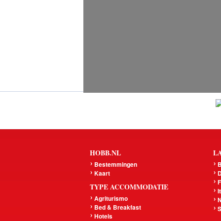
HOBB.NL
L
Bestemmingen
B
Kaart
D
F
TYPE ACCOMMODATIE
I
Agriturismo
N
Bed & Breakfast
S
Hotels