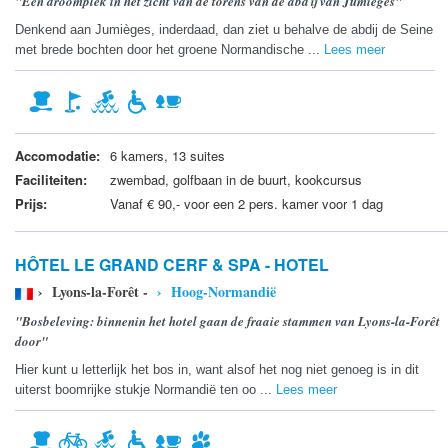
"Een droomplek in het zicht van de torens van de abdij van Jumièges"
Denkend aan Jumièges, inderdaad, dan ziet u behalve de abdij de Seine
met brede bochten door het groene Normandische ...
Lees meer
Accomodatie:
6 kamers, 13 suites
Faciliteiten:
zwembad, golfbaan in de buurt, kookcursus
Prijs:
Vanaf € 90,- voor een 2 pers. kamer voor 1 dag
HÔTEL LE GRAND CERF & SPA - HOTEL
› Lyons-la-Forêt -
› Hoog-Normandië
"Bosbeleving: binnenin het hotel gaan de fraaie stammen van Lyons-la-Forêt
door"
Hier kunt u letterlijk het bos in, want alsof het nog niet genoeg is in dit
uiterst boomrijke stukje Normandië ten oo ...
Lees meer