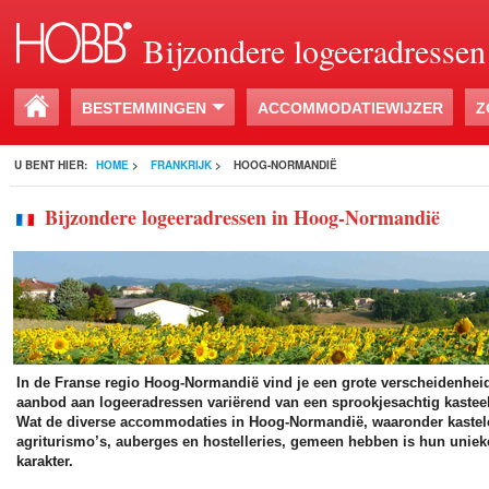
Bijzondere logeeradressen
BESTEMMINGEN
ACCOMMODATIEWIJZER
Z
U BENT HIER:
HOME
>
FRANKRIJK
>
HOOG-NORMANDIË
Bijzondere logeeradressen in Hoog-Normandië
In de Franse regio Hoog-Normandië vind je een grote verscheidenhe
aanbod aan logeeradressen variërend van een sprookjesachtig kastee
Wat de diverse accommodaties in Hoog-Normandië, waaronder kastelen,
agriturismo’s, auberges en hostelleries, gemeen hebben is hun unieke
karakter.