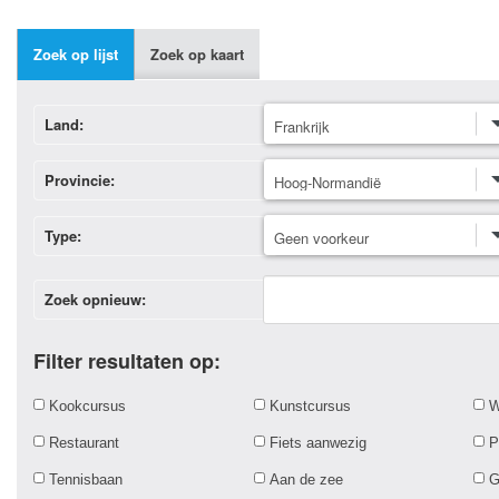
Zoek op lijst
Zoek op kaart
Land:
Provincie:
Type:
Zoek opnieuw:
Filter resultaten op:
Kookcursus
Kunstcursus
W
Restaurant
Fiets aanwezig
P
Tennisbaan
Aan de zee
G