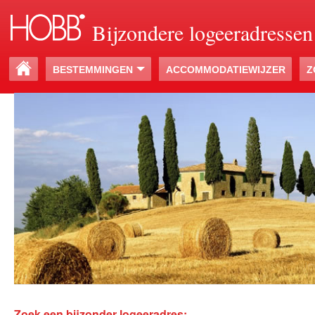
Bijzondere logeeradressen
BESTEMMINGEN
ACCOMMODATIEWIJZER
Z
Zoek een bijzonder logeeradres: