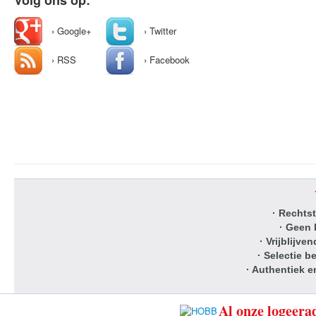
› Google+
› Twitter
› RSS
› Facebook
· Rechts
· Geen 
· Vrijblijv
· Selectie 
· Authentiek e
Al onze logeerad