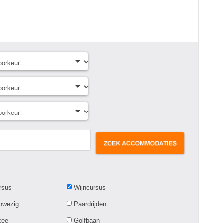
rsus
Wijncursus
anwezig
Paardrijden
zee
Golfbaan