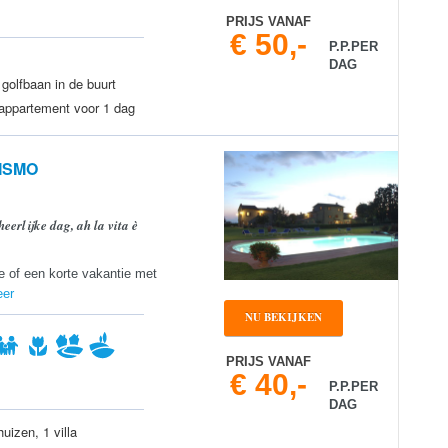
PRIJS VANAF
€ 50,-
P.P.PER
DAG
golfbaan in de buurt
 appartement voor 1 dag
RISMO
erlijke dag, ah la vita è
ie of een korte vakantie met
eer
NU BEKIJKEN
PRIJS VANAF
€ 40,-
P.P.PER
DAG
uizen, 1 villa