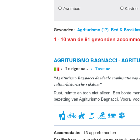
Zwembad
Kasteel
Gevonden:
Agriturismo (17)
Bed & Breakfast
1 - 10 van de 91 gevonden accommo
AGRITURISMO BAGNACCI - AGRIT
› Lucignano -
› Toscane
"Agriturismo Bagnacci de ideale combinatie van l
cultuurhistorische rijkdom"
Rust, ruimte en toch niet alleen. Een bonte me
bezetting van Agriturismo Bagnacci. Vooral voor
Accomodatie:
13 appartementen
Faciliteiten:
zwembad, gratis gebruik van fie