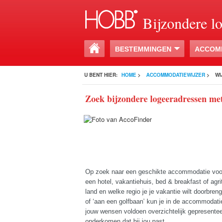
Bijzondere l
BESTEMMINGEN
ACCOM
U BENT HIER:
HOME
>
ACCOMMODATIEWIJZER
>
WI
Zoek bijzondere logeeradressen me
Op zoek naar een geschikte accommodatie voor
een hotel, vakantiehuis, bed & breakfast of agr
land en welke regio je je vakantie wilt doorbre
of ‘aan een golfbaan’ kun je in de accommodat
jouw wensen voldoen overzichtelijk gepresente
onderkomen dat bij jou past.