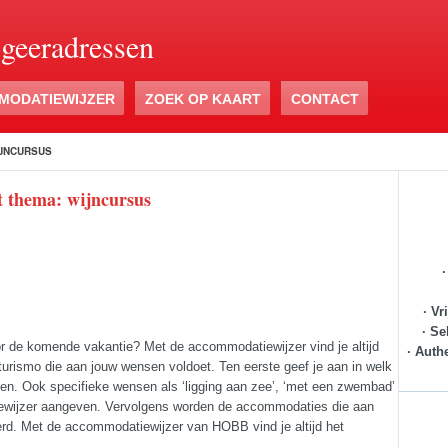
ogeeradressen
MODATIEWIJZER
ZOEK OP KAART
CONTACT
JNCURSUS
t thema: wijncursus
· Vr
· Se
 de komende vakantie? Met de accommodatiewijzer vind je altijd
· Auth
iturismo die aan jouw wensen voldoet. Ten eerste geef je aan in welk
ngen. Ook specifieke wensen als ‘ligging aan zee’, ‘met een zwembad’
iewijzer aangeven. Vervolgens worden de accommodaties die aan
erd. Met de accommodatiewijzer van HOBB vind je altijd het