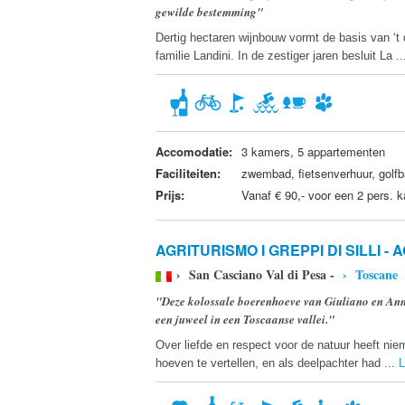
gewilde bestemming"
Dertig hectaren wijnbouw vormt de basis van ‘t
familie Landini. In de zestiger jaren besluit La .
Accomodatie:
3 kamers, 5 appartementen
Faciliteiten:
zwembad, fietsenverhuur, golfb
Prijs:
Vanaf € 90,- voor een 2 pers. 
AGRITURISMO I GREPPI DI SILLI -
› San Casciano Val di Pesa -
› Toscane
"Deze kolossale boerenhoeve van Giuliano en Anna
een juweel in een Toscaanse vallei."
Over liefde en respect voor de natuur heeft niem
hoeven te vertellen, en als deelpachter had ...
L