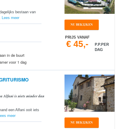
 dagelijks bestaan van
..
Lees meer
NU BEKIJKEN
PRIJS VANAF
€ 45,-
P.P.PER
DAG
aan in de buurt
kamer voor 1 dag
 AGRITURISMO
 Alfani is niets minder dan
and een Alfani ooit iets
ees meer
NU BEKIJKEN