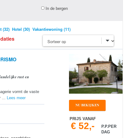
In de bergen
 (32)
Hotel (30)
Vakantiewoning (11)
daties
URISMO
andelijke rust en
nagerie vormt de vaste
 ...
Lees meer
NU BEKIJKEN
PRIJS VANAF
€ 52,-
P.P.PER
DAG
tsen, paardrijden