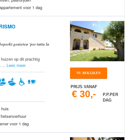
 appartement voor 1 dag
RISMO
beperkt genieten ‘per tutta la
huizen op dit prachtig
 ...
Lees meer
NU BEKIJKEN
PRIJS VANAF
€ 30,-
P.P.PER
DAG
 huis
fietsenverhuur
kamer voor 1 dag