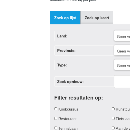
Zoek op lijst
Zoek op kaart
Land:
Provincie:
Type:
Zoek opnieuw:
Filter resultaten op:
Kookcursus
Kunstcu
Restaurant
Fiets a
Tennisbaan
Aan de 