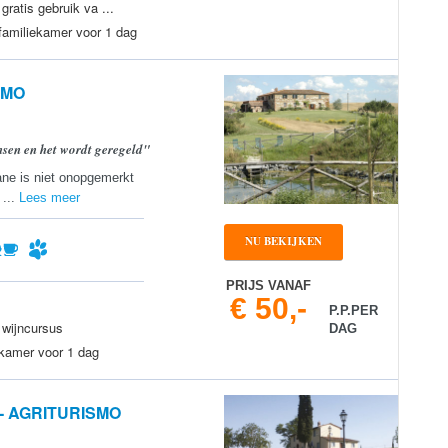
ratis gebruik va ...
 familiekamer voor 1 dag
SMO
ensen en het wordt geregeld"
ane is niet onopgemerkt
 ...
Lees meer
NU BEKIJKEN
PRIJS VANAF
€ 50,-
P.P.PER
 wijncursus
DAG
 kamer voor 1 dag
- AGRITURISMO