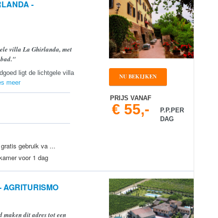
RLANDA -
ele villa La Ghirlanda, met
mbad."
oed ligt de lichtgele villa
NU BEKIJKEN
es meer
PRIJS VANAF
€ 55,-
P.P.PER
DAG
ratis gebruik va ...
 kamer voor 1 dag
 - AGRITURISMO
id maken dit adres tot een