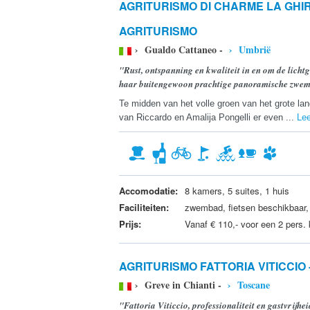
AGRITURISMO DI CHARME LA GHI
AGRITURISMO
› Gualdo Cattaneo -
› Umbrië
"Rust, ontspanning en kwaliteit in en om de lichtg
haar buitengewoon prachtige panoramische zwe
Te midden van het volle groen van het grote landg
van Riccardo en Amalija Pongelli er even ...
Le
Accomodatie:
8 kamers, 5 suites, 1 huis
Faciliteiten:
zwembad, fietsen beschikbaar, g
Prijs:
Vanaf € 110,- voor een 2 pers.
AGRITURISMO FATTORIA VITICCIO
› Greve in Chianti -
› Toscane
"Fattoria Viticcio, professionaliteit en gastvrijhe