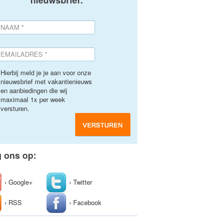
nieuwsbrief:
Hierbij meld je je aan voor onze
nieuwsbrief met vakantienieuws
en aanbiedingen die wij
maximaal 1x per week
versturen.
g ons op:
› Google+
› Twitter
› RSS
› Facebook