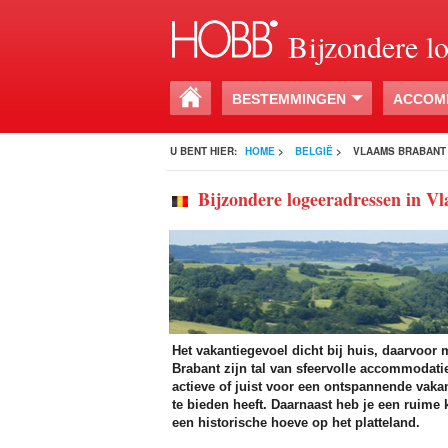
Bijzondere l
BESTEMMINGEN
ACCOM
U BENT HIER:
HOME
>
BELGIË
>
VLAAMS BRABANT
Bijzondere logeeradressen in V
Het vakantiegevoel dicht bij huis, daarvoor 
Brabant zijn tal van sfeervolle accommodatie
actieve of juist voor een ontspannende vakan
te bieden heeft. Daarnaast heb je een ruime
een historische hoeve op het platteland.