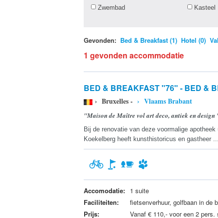
Zwembad
Kasteel
Gevonden:
Bed & Breakfast (1)
Hotel (0)
Va
1 gevonden accommodatie
BED & BREAKFAST "76" - BED &
› Bruxelles -
› Vlaams Brabant
"Maison de Maître vol art deco, antiek en design 
Bij de renovatie van deze voormalige apotheek 
Koekelberg heeft kunsthistoricus en gastheer .
Accomodatie:
1 suite
Faciliteiten:
fietsenverhuur, golfbaan in de b
Prijs:
Vanaf € 110,- voor een 2 pers. 