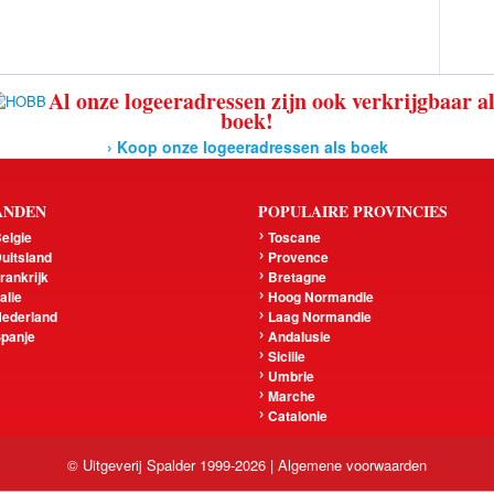
Al onze logeeradressen zijn ook verkrijgbaar a
boek!
› Koop onze logeeradressen als boek
ANDEN
POPULAIRE PROVINCIES
elgie
Toscane
uitsland
Provence
rankrijk
Bretagne
talie
Hoog Normandie
ederland
Laag Normandie
panje
Andalusie
Sicilie
Umbrie
Marche
Catalonie
© Uitgeverij Spalder 1999-2026 |
Algemene voorwaarden