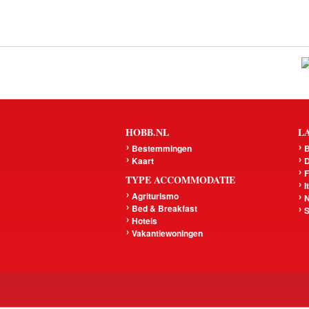
HOBB.NL
L
Bestemmingen
B
Kaart
D
F
TYPE ACCOMMODATIE
I
Agriturismo
N
Bed & Breakfast
S
Hotels
Vakantiewoningen