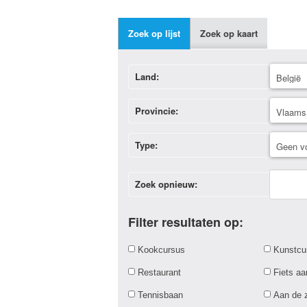
Zoek op lijst
Zoek op kaart
Land:
Provincie:
Type:
Zoek opnieuw:
Filter resultaten op:
Kookcursus
Kunstcu
Restaurant
Fiets a
Tennisbaan
Aan de 