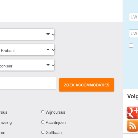
Vol
rsus
Wijncursus
anwezig
Paardrijden
zee
Golfbaan