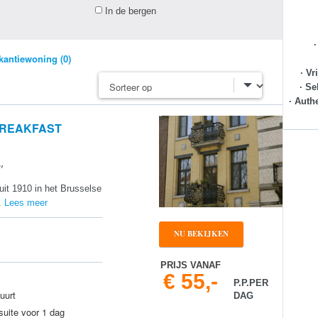
In de bergen
kantiewoning (0)
· Vr
· Se
· Auth
 BREAKFAST
"
uit 1910 in het Brusselse
..
Lees meer
NU BEKIJKEN
PRIJS VANAF
€ 55,-
P.P.PER
uurt
DAG
suite voor 1 dag