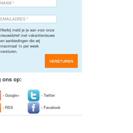
Hierbij meld je je aan voor onze
nieuwsbrief met vakantienieuws
en aanbiedingen die wij
maximaal 1x per week
versturen.
g ons op:
› Google+
› Twitter
› RSS
› Facebook