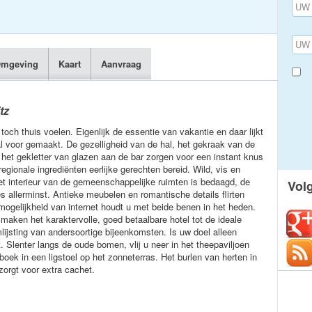
mgeving
Kaart
Aanvraag
tz
toch thuis voelen. Eigenlijk de essentie van vakantie en daar lijkt
al voor gemaakt. De gezelligheid van de hal, het gekraak van de
 het gekletter van glazen aan de bar zorgen voor een instant knus
egionale ingrediënten eerlijke gerechten bereid. Wild, vis en
t interieur van de gemeenschappelijke ruimten is bedaagd, de
Vol
tes allerminst. Antieke meubelen en romantische details flirten
mogelijkheid van internet houdt u met beide benen in het heden.
maken het karaktervolle, goed betaalbare hotel tot de ideale
mlijsting van andersoortige bijeenkomsten. Is uw doel alleen
 Slenter langs de oude bomen, vlij u neer in het theepaviljoen
oek in een ligstoel op het zonneterras. Het burlen van herten in
 zorgt voor extra cachet.