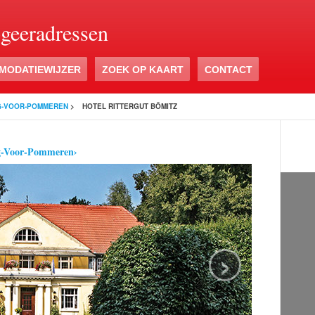
ogeeradressen
MODATIEWIJZER
ZOEK OP KAART
CONTACT
G-VOOR-POMMEREN
>
HOTEL RITTERGUT BÖMITZ
rg-Voor-Pommeren›
›