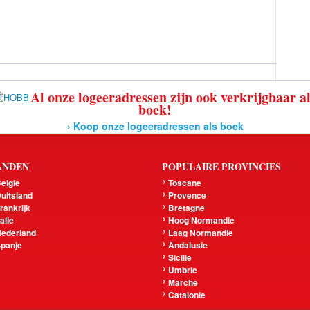
Al onze logeeradressen zijn ook verkrijgbaar a
boek!
› Koop onze logeeradressen als boek
ANDEN
POPULAIRE PROVINCIES
elgie
Toscane
uitsland
Provence
rankrijk
Bretagne
talie
Hoog Normandie
ederland
Laag Normandie
panje
Andalusie
Sicilie
Umbrie
Marche
Catalonie