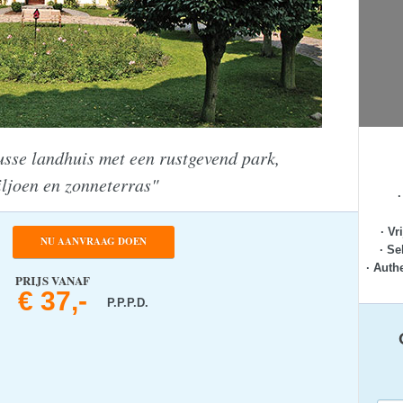
nusse landhuis met een rustgevend park,
ljoen en zonneterras"
· Vr
NU AANVRAAG DOEN
· Se
· Auth
PRIJS VANAF
€ 37,-
P.P.P.D.