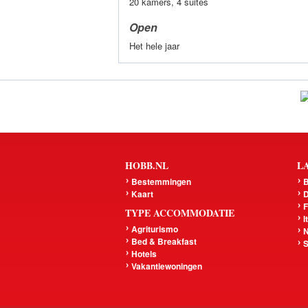
20 kamers, 4 suites
Open
Het hele jaar
HOBB.NL
L
Bestemmingen
B
Kaart
D
F
TYPE ACCOMMODATIE
I
Agriturismo
N
Bed & Breakfast
S
Hotels
Vakantiewoningen