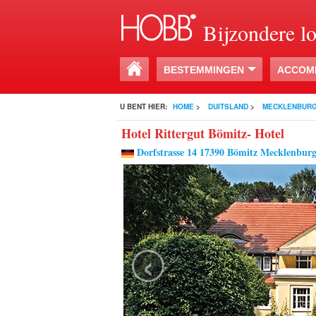
Bijzondere l
BESTEMMINGEN
ACCOM
U BENT HIER:
HOME
>
DUITSLAND
>
MECKLENBUR
Hotel Rittergut Bömitz- Hotel
Dorfstrasse 14 17390 Bömitz Mecklenbu
‹