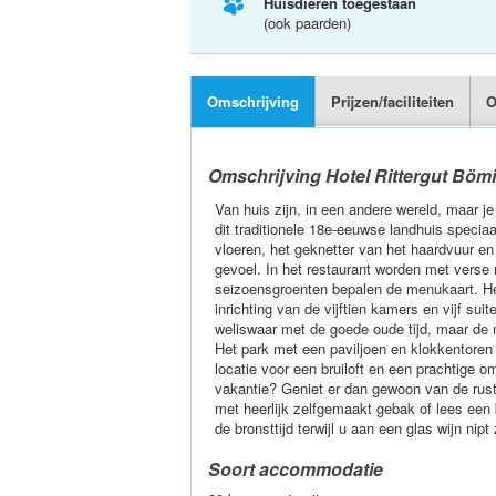
Huisdieren toegestaan
(ook paarden)
Omschrijving
Prijzen/faciliteiten
O
Omschrijving Hotel Rittergut Bömi
Van huis zijn, in een andere wereld, maar je 
dit traditionele 18e-eeuwse landhuis specia
vloeren, het geknetter van het haardvuur en
gevoel. In het restaurant worden met verse r
seizoensgroenten bepalen de menukaart. He
inrichting van de vijftien kamers en vijf sui
weliswaar met de goede oude tijd, maar de 
Het park met een paviljoen en klokkentoren 
locatie voor een bruiloft en een prachtige o
vakantie? Geniet er dan gewoon van de rust.
met heerlijk zelfgemaakt gebak of lees een b
de bronsttijd terwijl u aan een glas wijn nipt
Soort accommodatie