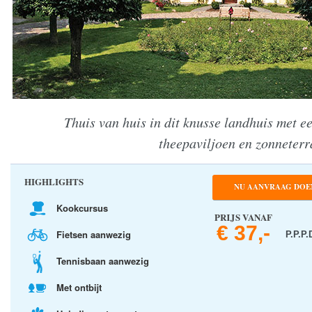
Thuis van huis in dit knusse landhuis met e
theepaviljoen en zonneterr
HIGHLIGHTS
NU AANVRAAG DOE
Kookcursus
PRIJS VANAF
€ 37,-
Fietsen aanwezig
P.P.P.
Tennisbaan aanwezig
Met ontbijt