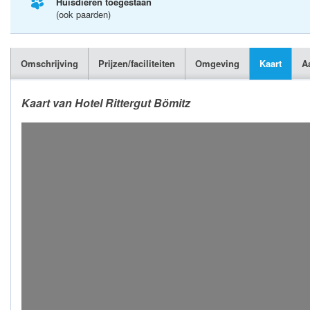
Huisdieren toegestaan
(ook paarden)
Omschrijving
Prijzen/faciliteiten
Omgeving
Kaart
A
Kaart van Hotel Rittergut Bömitz