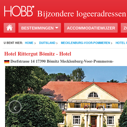
Bijzondere logeeradressen
BESTEMMINGEN
ACCOMMODATIEWIJZER
Z
U BENT HIER:
HOME
>
DUITSLAND
>
MECKLENBURG-VOOR-POMMEREN
>
HOTEL 
Hotel Rittergut Bömitz - Hotel
Dorfstrasse 14 17390 Bömitz Mecklenburg-Voor-Pommeren›
‹