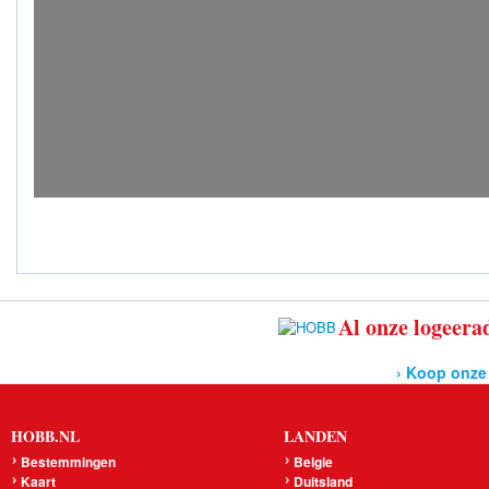
Al onze logeerad
› Koop onze
HOBB.NL
LANDEN
Bestemmingen
Belgie
Kaart
Duitsland