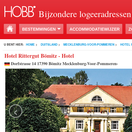
Bijzondere logeeradressen
BESTEMMINGEN
ACCOMMODATIEWIJZER
Z
U BENT HIER:
HOME
>
DUITSLAND
>
MECKLENBURG-VOOR-POMMEREN
>
HOTEL 
Hotel Rittergut Bömitz - Hotel
Dorfstrasse 14 17390 Bömitz Mecklenburg-Voor-Pommeren›
‹