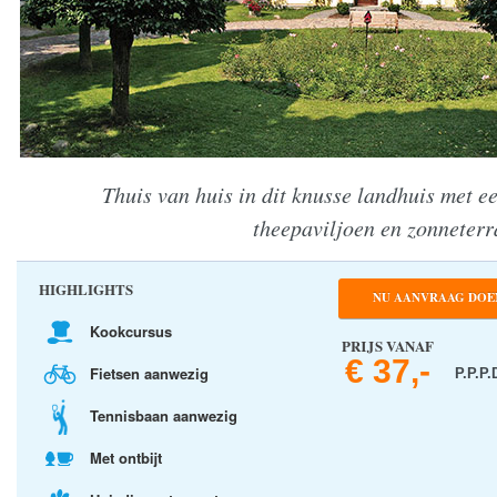
Thuis van huis in dit knusse landhuis met e
theepaviljoen en zonneterr
HIGHLIGHTS
NU AANVRAAG DOE
Kookcursus
PRIJS VANAF
€ 37,-
Fietsen aanwezig
P.P.P.
Tennisbaan aanwezig
Met ontbijt