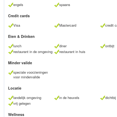
engels
spaans
Credit cards
Visa
Mastercard
credit 
Eten & Drinken
lunch
diner
ontbijt
restaurant in de omgeving
restaurant in huis
Minder valide
speciale voorzieningen
voor mindervalide
Locatie
landelijk omgeving
in de heuvels
dichtbi
vrij gelegen
Wellness