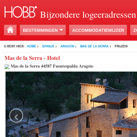
Bijzondere logeeradressen
BESTEMMINGEN
ACCOMMODATIEWIJZER
Z
U BENT HIER:
HOME
>
SPANJE
>
ARAGÓN
>
MAS DE LA SERRA
>
PRIJZEN
Mas de la Serra - Hotel
Mas de la Serra 44587 Fuentespalda Aragón›
‹