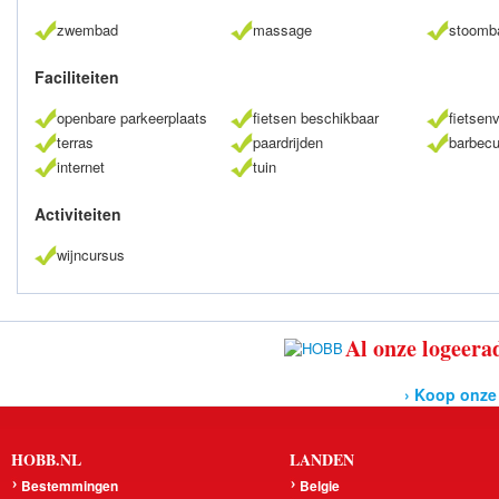
zwembad
massage
stoomb
Faciliteiten
openbare parkeerplaats
fietsen beschikbaar
fietsen
terras
paardrijden
barbec
internet
tuin
Activiteiten
wijncursus
Al onze logeerad
› Koop onze
HOBB.NL
LANDEN
Bestemmingen
Belgie