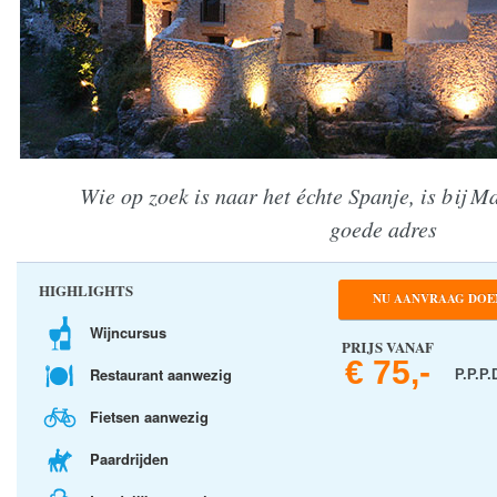
Wie op zoek is naar het échte Spanje, is bij M
goede adres
HIGHLIGHTS
NU AANVRAAG DOE
Wijncursus
PRIJS VANAF
€ 75,-
Restaurant aanwezig
P.P.P.
Fietsen aanwezig
Paardrijden