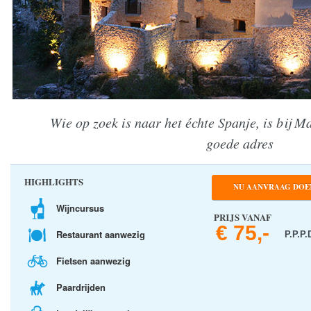
Wie op zoek is naar het échte Spanje, is bij M
goede adres
HIGHLIGHTS
NU AANVRAAG DOE
Wijncursus
PRIJS VANAF
€ 75,-
Restaurant aanwezig
P.P.P.
Fietsen aanwezig
Paardrijden