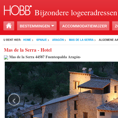
Bijzondere logeeradressen
BESTEMMINGEN
ACCOMMODATIEWIJZER
Z
U BENT HIER:
HOME
>
SPANJE
>
ARAGÓN
>
MAS DE LA SERRA
>
ALGEMENE A
Mas de la Serra - Hotel
Mas de la Serra 44587 Fuentespalda Aragón›
‹