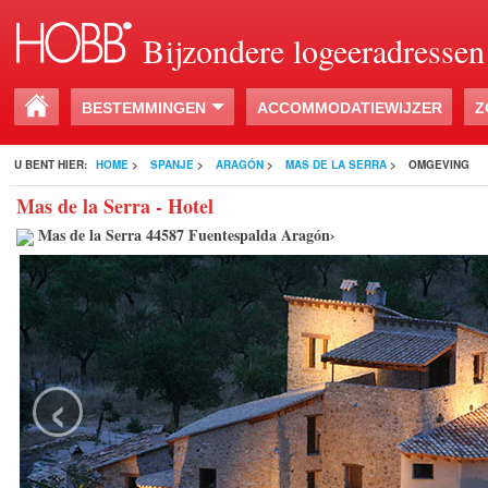
Bijzondere logeeradressen
BESTEMMINGEN
ACCOMMODATIEWIJZER
Z
U BENT HIER:
HOME
>
SPANJE
>
ARAGÓN
>
MAS DE LA SERRA
>
OMGEVING
Mas de la Serra - Hotel
Mas de la Serra 44587 Fuentespalda Aragón›
‹