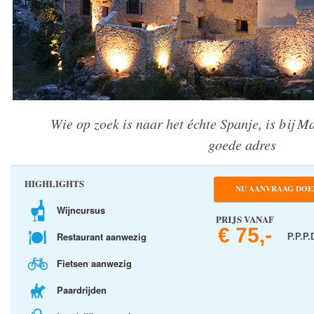
Wie op zoek is naar het échte Spanje, is bij M
goede adres
HIGHLIGHTS
NU AANVRAAG DOE
Wijncursus
PRIJS VANAF
€ 75,-
Restaurant aanwezig
P.P.P.
Fietsen aanwezig
Paardrijden