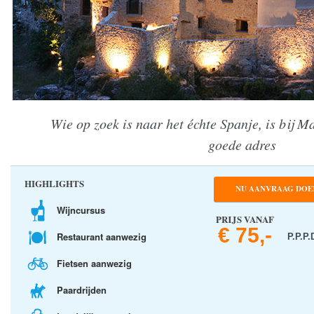
Wie op zoek is naar het échte Spanje, is bij M
goede adres
HIGHLIGHTS
NU AANVRAAG DOE
Wijncursus
PRIJS VANAF
€ 75,-
Restaurant aanwezig
P.P.P.
Fietsen aanwezig
Paardrijden