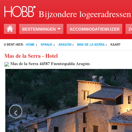
Bijzondere logeeradressen
BESTEMMINGEN
ACCOMMODATIEWIJZER
Z
U BENT HIER:
HOME
>
SPANJE
>
ARAGÓN
>
MAS DE LA SERRA
>
KAART
Mas de la Serra - Hotel
Mas de la Serra 44587 Fuentespalda Aragón›
‹