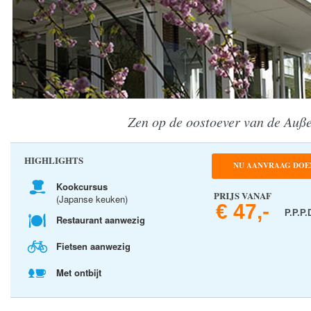
Zen op de oostoever van de Auße
HIGHLIGHTS
NU AANVRAAG DOE
Kookcursus
PRIJS VANAF
(Japanse keuken)
€ 47,-
P.P.P.
Restaurant aanwezig
Fietsen aanwezig
Met ontbijt