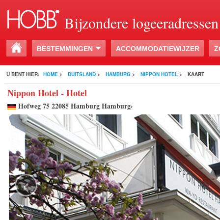
Bijzondere logeeradressen
BESTEMMINGEN
ACCOMMODATIEWIJZER
Z
U BENT HIER:
HOME
>
DUITSLAND
>
HAMBURG
>
NIPPON HOTEL
>
KAART
Nippon Hotel - Hotel
Hofweg 75 22085 Hamburg Hamburg›
‹