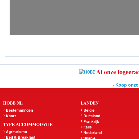
Al onze logeerad
› Koop onze
HOBB.NL
LANDEN
Bestemmingen
Belgie
Kaart
Duitsland
Frankrijk
TYPE ACCOMMODATIE
Italie
Agriturismo
Nederland
Bed & Breakfast
Spanje