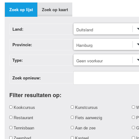
Zoek op lijst
Zoek op kaart
Land:
Provincie:
Type:
Zoek opnieuw:
Filter resultaten op:
Kookcursus
Kunstcursus
W
Restaurant
Fiets aanwezig
P
Tennisbaan
Aan de zee
G
Zwembad
Kasteel
I