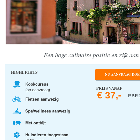
Een hoge culinaire positie en rijk aan
HIGHLIGHTS
NU AANVRAAG DOE
Kookcursus
PRIJS VANAF
(op aanvraag)
€ 37,-
P.P.P.
Fietsen aanwezig
Spa/wellness aanwezig
Met ontbijt
Huisdieren toegestaan