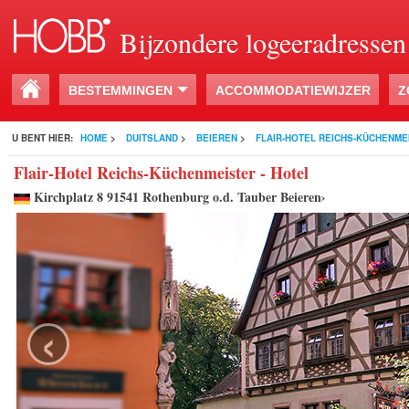
Bijzondere logeeradressen
BESTEMMINGEN
ACCOMMODATIEWIJZER
Z
U BENT HIER:
HOME
>
DUITSLAND
>
BEIEREN
>
FLAIR-HOTEL REICHS-KÜCHENME
Flair-Hotel Reichs-Küchenmeister - Hotel
Kirchplatz 8 91541 Rothenburg o.d. Tauber Beieren›
‹