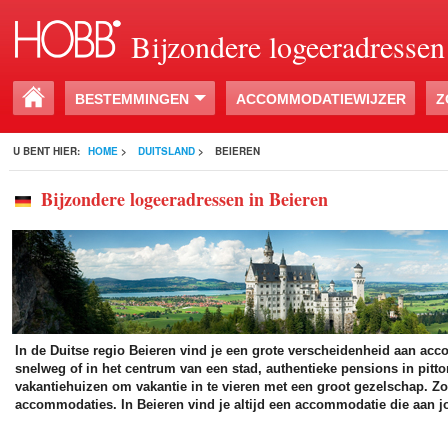
Bijzondere logeeradressen
BESTEMMINGEN
ACCOMMODATIEWIJZER
Z
U BENT HIER:
HOME
>
DUITSLAND
>
BEIEREN
Bijzondere logeeradressen in Beieren
In de Duitse regio Beieren vind je een grote verscheidenheid aan acc
snelweg of in het centrum van een stad, authentieke pensions in pitt
vakantiehuizen om vakantie in te vieren met een groot gezelschap. Z
accommodaties. In Beieren vind je altijd een accommodatie die aan 