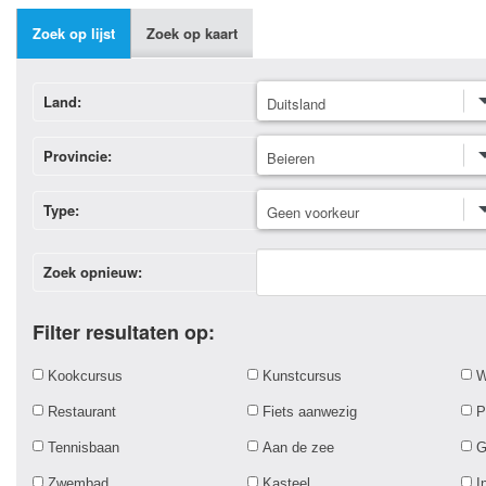
Zoek op lijst
Zoek op kaart
Land:
Provincie:
Type:
Zoek opnieuw:
Filter resultaten op:
Kookcursus
Kunstcursus
W
Restaurant
Fiets aanwezig
P
Tennisbaan
Aan de zee
G
Zwembad
Kasteel
I