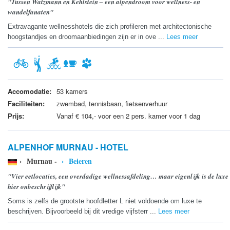
"Tussen Watzmann en Kehlstein – een alpendroom voor wellness- en
wandelfanaten"
Extravagante wellnesshotels die zich profileren met architectonische
hoogstandjes en droomaanbiedingen zijn er in ove ...
Lees meer
Accomodatie:
53 kamers
Faciliteiten:
zwembad, tennisbaan, fietsenverhuur
Prijs:
Vanaf € 104,- voor een 2 pers. kamer voor 1 dag
ALPENHOF MURNAU - HOTEL
› Murnau -
› Beieren
"Vier eetlocaties, een overdadige wellnessafdeling… maar eigenlijk is de luxe
hier onbeschrijflijk"
Soms is zelfs de grootste hoofdletter L niet voldoende om luxe te
beschrijven. Bijvoorbeeld bij dit vredige vijfsterr ...
Lees meer