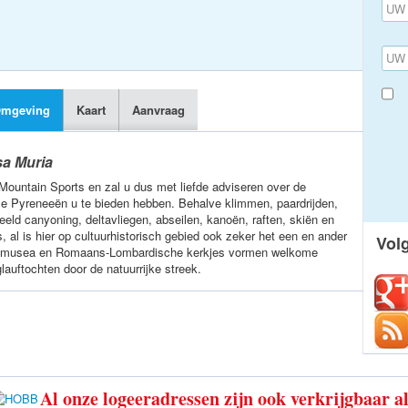
mgeving
Kaart
Aanvraag
a Muria
n Mountain Sports en zal u dus met liefde adviseren over de
se Pyreneeën u te bieden hebben. Behalve klimmen, paardrijden,
eeld canyoning, deltavliegen, abseilen, kanoën, raften, skiën en
 al is hier op cultuurhistorisch gebied ook zeker het een en ander
Vol
hun musea en Romaans-Lombardische kerkjes vormen welkome
glauftochten door de natuurrijke streek.
Al onze logeeradressen zijn ook verkrijgbaar a