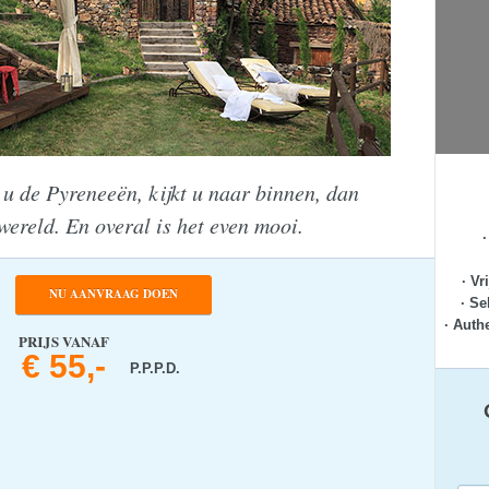
t u de Pyreneeën, kijkt u naar binnen, dan
 wereld. En overal is het even mooi.
· Vr
NU AANVRAAG DOEN
· Se
· Auth
PRIJS VANAF
€ 55,-
P.P.P.D.