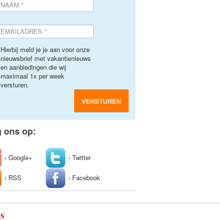
Hierbij meld je je aan voor onze
nieuwsbrief met vakantienieuws
en aanbiedingen die wij
maximaal 1x per week
versturen.
g ons op:
› Google+
› Twitter
› RSS
› Facebook
ls