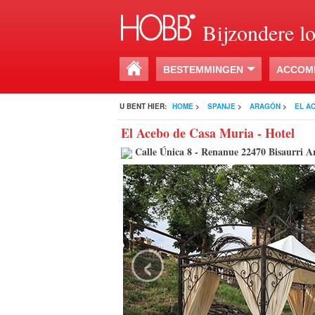
Bijzondere l
BESTEMMINGEN
ACCOM
U BENT HIER:
HOME
>
SPANJE
>
ARAGÓN
>
EL A
El Acebo de Casa Muria - Hotel
Calle Única 8 - Renanue 22470 Bisaurri A
‹