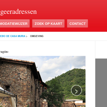
ogeeradressen
MODATIEWIJZER
ZOEK OP KAART
CONTACT
CEBO DE CASA MURIA
>
OMGEVING
ragón›
›