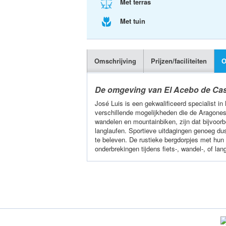
Met terras
Met tuin
Omschrijving
Prijzen/faciliteiten
O
De omgeving van El Acebo de Cas
José Luis is een gekwalificeerd specialist i
verschillende mogelijkheden die de Aragone
wandelen en mountainbiken, zijn dat bijvoorb
langlaufen. Sportieve uitdagingen genoeg dus,
te beleven. De rustieke bergdorpjes met 
onderbrekingen tijdens fiets-, wandel-, of lan