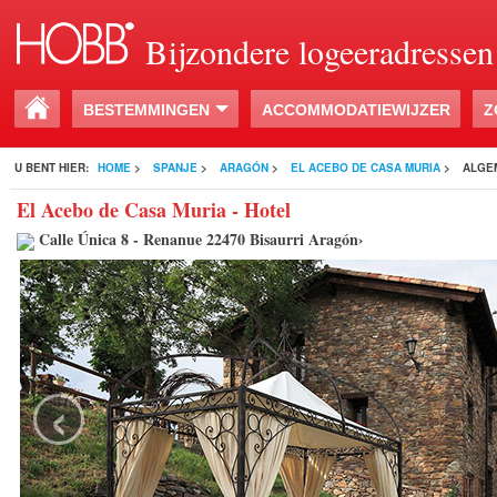
Bijzondere logeeradressen
BESTEMMINGEN
ACCOMMODATIEWIJZER
Z
U BENT HIER:
HOME
>
SPANJE
>
ARAGÓN
>
EL ACEBO DE CASA MURIA
>
ALGE
El Acebo de Casa Muria - Hotel
Calle Única 8 - Renanue 22470 Bisaurri Aragón›
‹