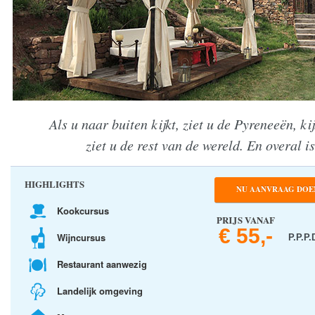
Als u naar buiten kijkt, ziet u de Pyreneeën, ki
ziet u de rest van de wereld. En overal i
HIGHLIGHTS
NU AANVRAAG DOE
Kookcursus
PRIJS VANAF
€ 55,-
Wijncursus
P.P.P.
Restaurant aanwezig
Landelijk omgeving