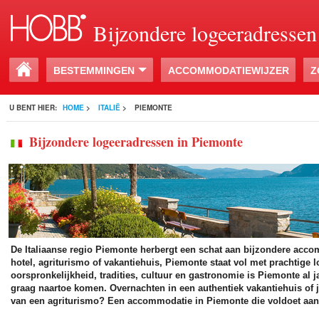
Bijzondere logeeradressen
BESTEMMINGEN
ACCOMMODATIEWIJZER
Z
U BENT HIER:
HOME
>
ITALIË
>
PIEMONTE
Bijzondere logeeradressen in Piemonte
De Italiaanse regio Piemonte herbergt een schat aan bijzondere acco
hotel, agriturismo of vakantiehuis, Piemonte staat vol met prachtige 
oorspronkelijkheid, tradities, cultuur en gastronomie is Piemonte al 
graag naartoe komen. Overnachten in een authentiek vakantiehuis of j
van een agriturismo? Een accommodatie in Piemonte die voldoet aa