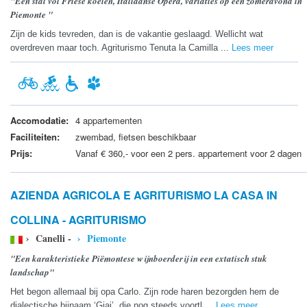
"Een stal vol Friese koeien, Italiaanse Opera, variaties op een zomeravond in
Piemonte "
Zijn de kids tevreden, dan is de vakantie geslaagd. Wellicht wat
overdreven maar toch. Agriturismo Tenuta la Camilla ...
Lees meer
Accomodatie:
4 appartementen
Faciliteiten:
zwembad, fietsen beschikbaar
Prijs:
Vanaf € 360,- voor een 2 pers. appartement voor 2 dagen
AZIENDA AGRICOLA E AGRITURISMO LA CASA IN
COLLINA - AGRITURISMO
› Canelli -
› Piemonte
"Een karakteristieke Piëmontese wijnboerderij in een extatisch stuk
landschap"
Het begon allemaal bij opa Carlo. Zijn rode haren bezorgden hem de
dialectische bijnaam ‘Giaj’, die nog steeds voortl ...
Lees meer