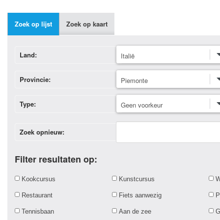
Zoek op lijst
Zoek op kaart
Land:
Provincie:
Type:
Zoek opnieuw:
Filter resultaten op:
Kookcursus
Kunstcursus
W
Restaurant
Fiets aanwezig
P
Tennisbaan
Aan de zee
G