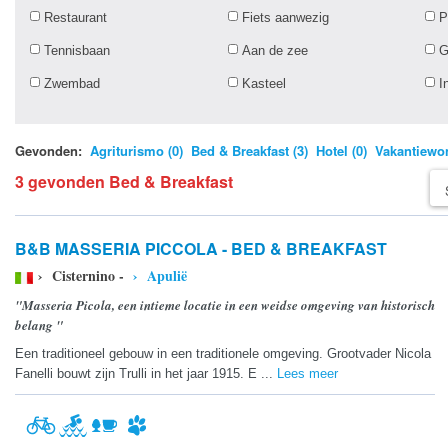
Restaurant
Fiets aanwezig
P
Tennisbaan
Aan de zee
G
Zwembad
Kasteel
I
Gevonden:
Agriturismo (0)
Bed & Breakfast (3)
Hotel (0)
Vakantiewon
3 gevonden Bed & Breakfast
B&B MASSERIA PICCOLA - BED & BREAKFAST
› Cisternino -
› Apulië
"Masseria Picola, een intieme locatie in een weidse omgeving van historisch
belang "
Een traditioneel gebouw in een traditionele omgeving. Grootvader Nicola
Fanelli bouwt zijn Trulli in het jaar 1915. E ...
Lees meer