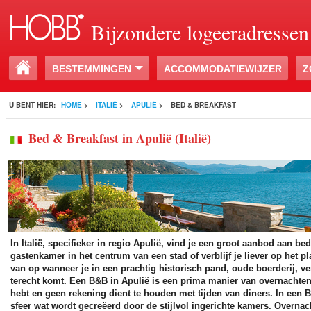
Bijzondere logeeradressen
BESTEMMINGEN
ACCOMMODATIEWIJZER
Z
U BENT HIER:
HOME
>
ITALIË
>
APULIË
>
BED & BREAKFAST
Bed & Breakfast in Apulië (Italië)
In Italië, specifieker in regio Apulië, vind je een groot aanbod aan be
gastenkamer in het centrum van een stad of verblijf je liever op het pl
van op wanneer je in een prachtig historisch pand, oude boerderij, 
terecht komt. Een B&B in Apulië is een prima manier van overnachten
hebt en geen rekening dient te houden met tijden van diners. In een 
sfeer wat wordt gecreëerd door de stijlvol ingerichte kamers. Overna