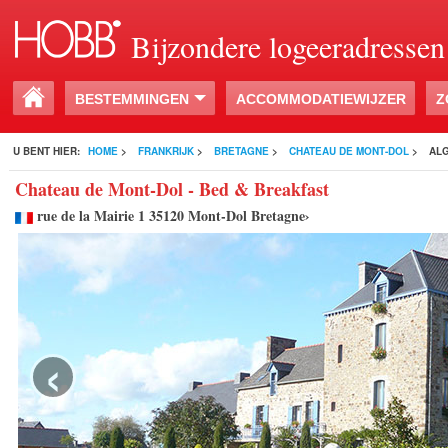
Bijzondere logeeradressen
BESTEMMINGEN
ACCOMMODATIEWIJZER
Z
U BENT HIER:
HOME
>
FRANKRIJK
>
BRETAGNE
>
CHATEAU DE MONT-DOL
>
AL
Chateau de Mont-Dol - Bed & Breakfast
rue de la Mairie 1 35120 Mont-Dol Bretagne›
‹