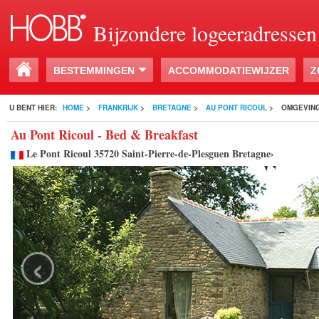
Bijzondere logeeradressen
BESTEMMINGEN
ACCOMMODATIEWIJZER
Z
U BENT HIER:
HOME
>
FRANKRIJK
>
BRETAGNE
>
AU PONT RICOUL
>
OMGEVIN
Au Pont Ricoul - Bed & Breakfast
Le Pont Ricoul 35720 Saint-Pierre-de-Plesguen Bretagne›
‹