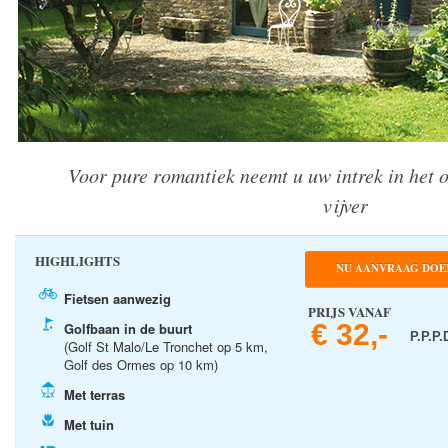
Voor pure romantiek neemt u uw intrek in het 
vijver
HIGHLIGHTS
NU AANVRAAG DOE
Fietsen aanwezig
PRIJS VANAF
€ 32,-
Golfbaan in de buurt
P.P.P.
(Golf St Malo/Le Tronchet op 5 km,
Golf des Ormes op 10 km)
Met terras
Met tuin