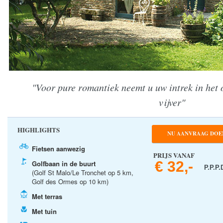
"Voor pure romantiek neemt u uw intrek in het
vijver"
HIGHLIGHTS
NU AANVRAAG DOE
Fietsen aanwezig
PRIJS VANAF
€ 32,-
Golfbaan in de buurt
P.P.P.
(Golf St Malo/Le Tronchet op 5 km,
Golf des Ormes op 10 km)
Met terras
Met tuin