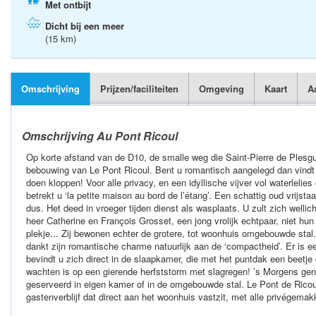
Met ontbijt
Dicht bij een meer
(15 km)
Omschrijving
Prijzen/faciliteiten
Omgeving
Kaart
A
Omschrijving Au Pont Ricoul
Op korte afstand van de D10, de smalle weg die Saint-Pierre de Plesgue
bebouwing van Le Pont Ricoul. Bent u romantisch aangelegd dan vindt u 
doen kloppen! Voor alle privacy, en een idyllische vijver vol waterlelie
betrekt u ‘la petite maison au bord de l’étang’. Een schattig oud vrijst
dus. Het deed in vroeger tijden dienst als wasplaats. U zult zich well
heer Catherine en François Grosset, een jong vrolijk echtpaar, niet hu
plekje... Zij bewonen echter de grotere, tot woonhuis omgebouwde stal. E
dankt zijn romantische charme natuurlijk aan de ‘compactheid’. Er is
bevindt u zich direct in de slaapkamer, die met het puntdak een beetje
wachten is op een gierende herfststorm met slagregen! ’s Morgens geni
geserveerd in eigen kamer of in de omgebouwde stal. Le Pont de Ricou
gastenverblijf dat direct aan het woonhuis vastzit, met alle privégemak