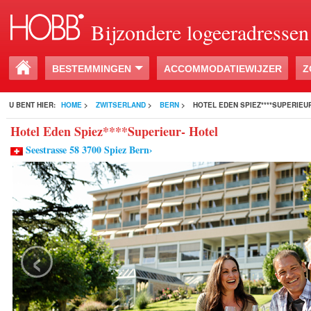
Bijzondere logeeradressen
BESTEMMINGEN
ACCOMMODATIEWIJZER
Z
U BENT HIER:
HOME
>
ZWITSERLAND
>
BERN
>
HOTEL EDEN SPIEZ****SUPERIEU
Hotel Eden Spiez****Superieur- Hotel
Seestrasse 58 3700 Spiez Bern›
‹