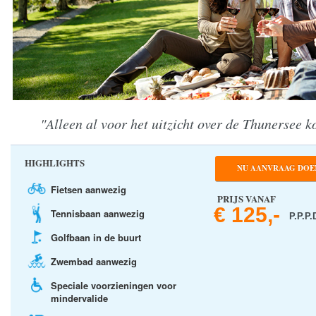
"Alleen al voor het uitzicht over de Thunersee 
HIGHLIGHTS
NU AANVRAAG DOE
Fietsen aanwezig
PRIJS VANAF
€ 125,-
Tennisbaan aanwezig
P.P.P.
Golfbaan in de buurt
Zwembad aanwezig
Speciale voorzieningen voor
mindervalide