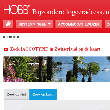
Bijzondere logeeradressen
BESTEMMINGEN
ACCOMMODATIEWIJZER
Z
U BENT HIER:
Zoek [ACCOTYPE] in Zwitserland op de kaart
Zoek op lijst
Zoek op kaart