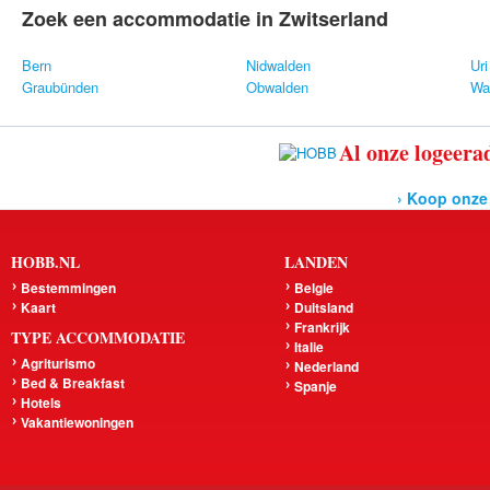
Zoek een accommodatie in Zwitserland
Bern
Nidwalden
Uri
Graubünden
Obwalden
Wal
Al onze logeerad
› Koop onze
HOBB.NL
LANDEN
Bestemmingen
Belgie
Kaart
Duitsland
Frankrijk
TYPE ACCOMMODATIE
Italie
Agriturismo
Nederland
Bed & Breakfast
Spanje
Hotels
Vakantiewoningen