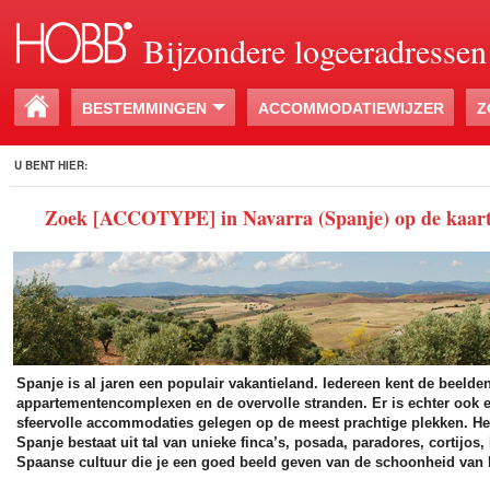
Bijzondere logeeradressen
BESTEMMINGEN
ACCOMMODATIEWIJZER
Z
U BENT HIER:
Zoek [ACCOTYPE] in Navarra (Spanje) op de kaar
Spanje is al jaren een populair vakantieland. Iedereen kent de beelden
appartementencomplexen en de overvolle stranden. Er is echter ook 
sfeervolle accommodaties gelegen op de meest prachtige plekken. H
Spanje bestaat uit tal van unieke finca’s, posada, paradores, cortijos
Spaanse cultuur die je een goed beeld geven van de schoonheid van h