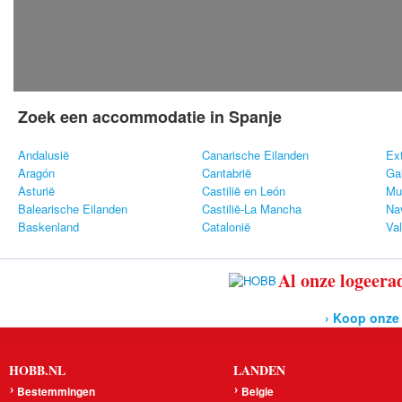
Zoek een accommodatie in Spanje
Andalusië
Canarische Eilanden
Ex
Aragón
Cantabrië
Gal
Asturië
Castilië en León
Mu
Balearische Eilanden
Castilië-La Mancha
Na
Baskenland
Catalonië
Va
Al onze logeerad
› Koop onze
HOBB.NL
LANDEN
Bestemmingen
Belgie