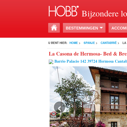
Bijzondere l
BESTEMMINGEN
ACCOM
U BENT HIER:
HOME
>
SPANJE
>
CANTABRIË
>
LA
La Casona de Hermosa- Bed & Bre
Barrio Palacio 142 39724 Hermosa Cantab
‹