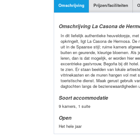
Omschrijving
Prijzen/faciliteiten
O
Omschrijving La Casona de Herm
In dit liefelijk authentieke heuveldorpje, 
opkringelt, ligt La Casona de Hermosa. De 
uit in de Spaanse stijl; ruime kamers afgew
buiten en geurende, kleurige bloemen. Als je
leren, dan is dat mogelijk, er worden hier 
excentrieke gastvrouw, Begoña bij dit hotel.
te zien. Er staan beelden van lokale artieste
vitrinekasten en de muren hangen vol met sc
toeristische dienst. Maak gerust gebruik v
dagtochten langs de bezienswaardigheden ui
Soort accommodatie
9 kamers, 1 suite
Open
Het hele jaar