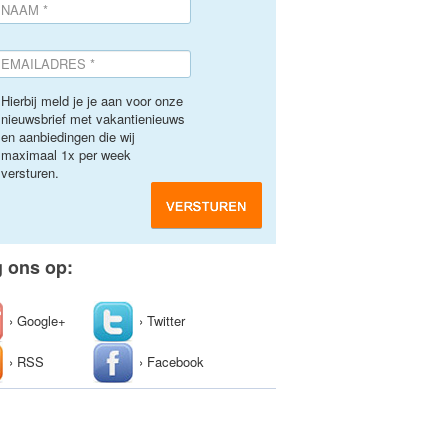
Hierbij meld je je aan voor onze
nieuwsbrief met vakantienieuws
en aanbiedingen die wij
maximaal 1x per week
versturen.
g ons op:
› Google+
› Twitter
› RSS
› Facebook