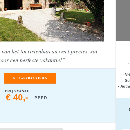
 van het toeristenbureau weet precies wat
voor een perfecte vakantie!"
· Vr
NU AANVRAAG DOEN
· Se
· Auth
PRIJS VANAF
€ 40,-
P.P.P.D.