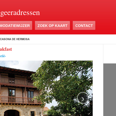
ogeeradressen
MODATIEWIJZER
ZOEK OP KAART
CONTACT
 CASONA DE HERMOSA
akfast
rië›
›