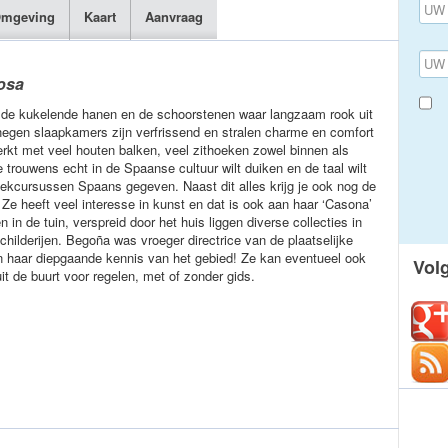
mgeving
Kaart
Aanvraag
osa
met de kukelende hanen en de schoorstenen waar langzaam rook uit
negen slaapkamers zijn verfrissend en stralen charme en comfort
erkt met veel houten balken, veel zithoeken zowel binnen als
 trouwens echt in de Spaanse cultuur wilt duiken en de taal wilt
weekcursussen Spaans gegeven. Naast dit alles krijg je ook nog de
 Ze heeft veel interesse in kunst en dat is ook aan haar ‘Casona’
n in de tuin, verspreid door het huis liggen diverse collecties in
hilderijen. Begoña was vroeger directrice van de plaatselijke
an haar diepgaande kennis van het gebied! Ze kan eventueel ook
Vol
t de buurt voor regelen, met of zonder gids.