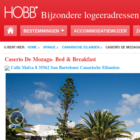
Bijzondere logeeradressen
BESTEMMINGEN
ACCOMMODATIEWIJZER
Z
U BENT HIER:
HOME
>
SPANJE
>
CANARISCHE EILANDEN
>
CASERÍO DE MOZAGA
Caserío De Mozaga- Bed & Breakfast
Calle Malva 8 35562 San Bartolomé Canarische Eilanden›
‹