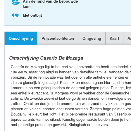
Aan de rand van de bebouwde
kom
Met ontbijt
Omschrijving
Prijzen/faciliteiten
Omgeving
Kaart
A
Omschrijving Caserío De Mozaga
Caserío de Mozaga ligt in het hart van Lanzarotte en heeft een landelij
18e eeuw, maar nog altijd in handen van dezelfde familie. Vandaag de 
voorzien. Bij de rennovatie was het doel om alle antieke elementen en
zijn ze glansrijk in geslaagd. Klassiek en modern gaan hier hand in ha
komen uit op een galerij rondom de centraal gelegen patio. Rustige, lich
een enkel kleuraccent. ’s Morgens word je wakker door de Canarische 
schijnt. De zwakke zeewind laat de gordijnen dansen om vervolgens een
zetten. Ontbijten doe je in de enorme tuin waar zand en vulkanisch ge
planten en velerlei soorten cactussen vormen. Zorgen hoge palmen vo
Bougainville kleurt het licht. Het bijbehorende restaurant van Caserío 
toprestaurants van het eiland. Kunstig opgemaakte borden doen je het
met prachtige producten gewerkt. Biologisch en tintelvers.