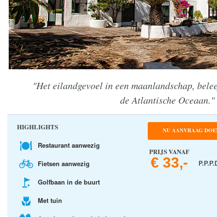
"Het eilandgevoel in een maanlandschap, belee
de Atlantische Oceaan."
HIGHLIGHTS
NU AANVRAAG DOE
Restaurant aanwezig
PRIJS VANAF
€ 33,-
Fietsen aanwezig
P.P.P.
Golfbaan in de buurt
Met tuin