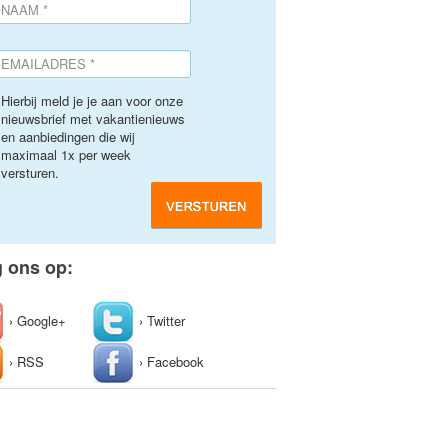
Hierbij meld je je aan voor onze
nieuwsbrief met vakantienieuws
en aanbiedingen die wij
maximaal 1x per week
versturen.
g ons op:
› Google+
› Twitter
› RSS
› Facebook