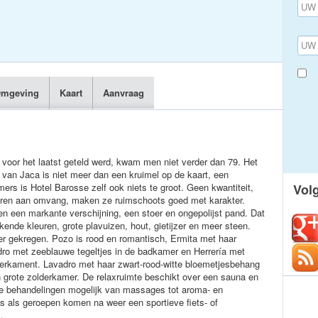
mgeving
Kaart
Aanvraag
 voor het laatst geteld werd, kwam men niet verder dan 79. Het
 van Jaca is niet meer dan een kruimel op de kaart, een
s is Hotel Barosse zelf ook niets te groot. Geen kwantiteit,
Vol
tberen aan omvang, maken ze ruimschoots goed met karakter.
en een markante verschijning, een stoer en ongepolijst pand. Dat
nde kleuren, grote plavuizen, hout, gietijzer en meer steen.
er gekregen. Pozo is rood en romantisch, Ermita met haar
adro met zeeblauwe tegeltjes in de badkamer en Herrería met
erkament. Lavadro met haar zwart-rood-witte bloemetjesbehang
n grote zolderkamer. De relaxruimte beschikt over een sauna en
ende behandelingen mogelijk van massages tot aroma- en
 als geroepen komen na weer een sportieve fiets- of
.