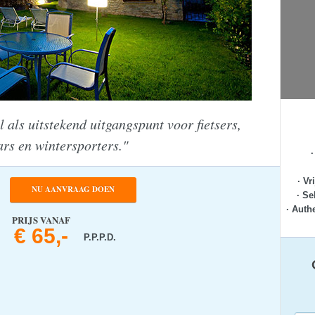
 als uitstekend uitgangspunt voor fietsers,
rs en wintersporters."
· Vr
NU AANVRAAG DOEN
· Se
· Auth
PRIJS VANAF
€ 65,-
P.P.P.D.