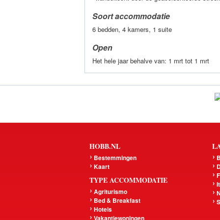
Soort accommodatie
6 bedden, 4 kamers, 1 suite
Open
Het hele jaar behalve van: 1 mrt tot 1 mrt
HOBB.NL
L
Bestemmingen
B
Kaart
D
F
TYPE ACCOMMODATIE
I
Agriturismo
N
Bed & Breakfast
S
Hotels
Vakantiewoningen