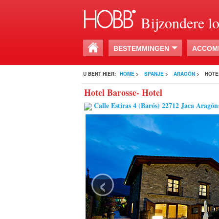
Bijzondere l
BESTEMMINGEN
ACCOM
U BENT HIER:
HOME
>
SPANJE
>
ARAGÓN
>
HOTE
Hotel Barosse- Hotel
Calle Estiras 4 (Barós) 22712 Jaca Aragón
‹