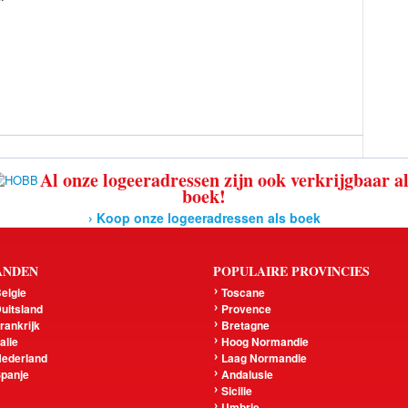
Al onze logeeradressen zijn ook verkrijgbaar a
boek!
› Koop onze logeeradressen als boek
ANDEN
POPULAIRE PROVINCIES
elgie
Toscane
uitsland
Provence
rankrijk
Bretagne
talie
Hoog Normandie
ederland
Laag Normandie
panje
Andalusie
Sicilie
Umbrie