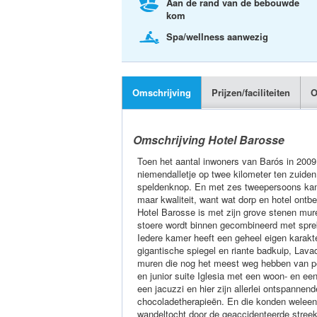
Aan de rand van de bebouwde
kom
Spa/wellness aanwezig
Omschrijving
Prijzen/faciliteiten
O
Omschrijving Hotel Barosse
Toen het aantal inwoners van Barós in 2009
niemendalletje op twee kilometer ten zuiden
speldenknop. En met zes tweepersoons kamer
maar kwaliteit, want wat dorp en hotel on
Hotel Barosse is met zijn grove stenen mur
stoere wordt binnen gecombineerd met spreke
Iedere kamer heeft een geheel eigen karakt
gigantische spiegel en riante badkuip, Lav
muren die nog het meest weg hebben van p
en junior suite Iglesia met een woon- en ee
een jacuzzi en hier zijn allerlei ontspann
chocoladetherapieën. En die konden weleens
wandeltocht door de geaccidenteerde streek