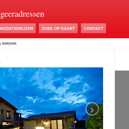
ogeeradressen
MODATIEWIJZER
ZOEK OP KAART
CONTACT
L BAROSSE
›
›