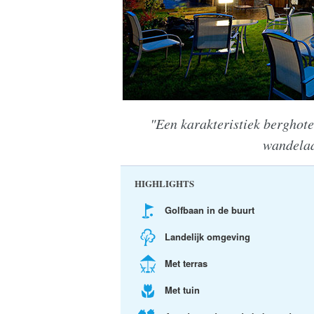
"Een karakteristiek berghotel
wandelaa
HIGHLIGHTS
Golfbaan in de buurt
Landelijk omgeving
Met terras
Met tuin