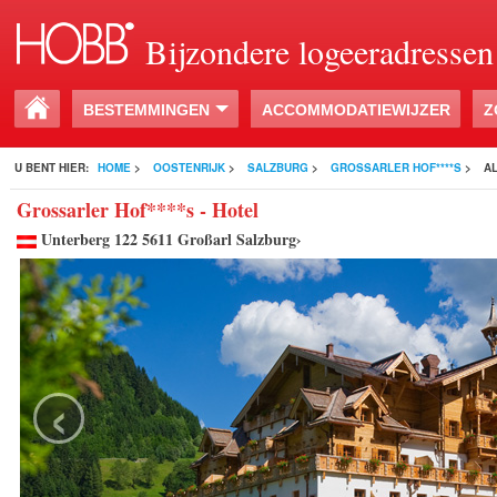
Bijzondere logeeradressen
BESTEMMINGEN
ACCOMMODATIEWIJZER
Z
U BENT HIER:
HOME
>
OOSTENRIJK
>
SALZBURG
>
GROSSARLER HOF****S
>
A
Grossarler Hof****s - Hotel
Unterberg 122 5611 Großarl Salzburg›
‹