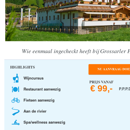
Wie eenmaal ingecheckt heeft bij Grossarler 
HIGHLIGHTS
NU AANVRAAG DOE
Wijncursus
PRIJS VANAF
€ 99,-
Restaurant aanwezig
P.P.P.
Fietsen aanwezig
Aan de rivier
Spa/wellness aanwezig