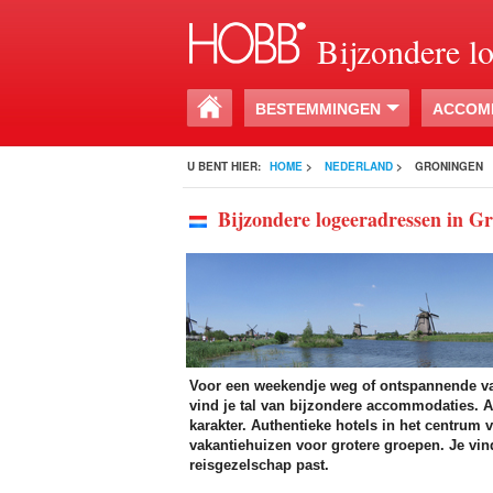
Bijzondere l
BESTEMMINGEN
ACCOM
U BENT HIER:
HOME
>
NEDERLAND
>
GRONINGEN
Bijzondere logeeradressen in G
Voor een weekendje weg of ontspannende vak
vind je tal van bijzondere accommodaties. Al
karakter. Authentieke hotels in het centrum 
vakantiehuizen voor grotere groepen. Je vin
reisgezelschap past.