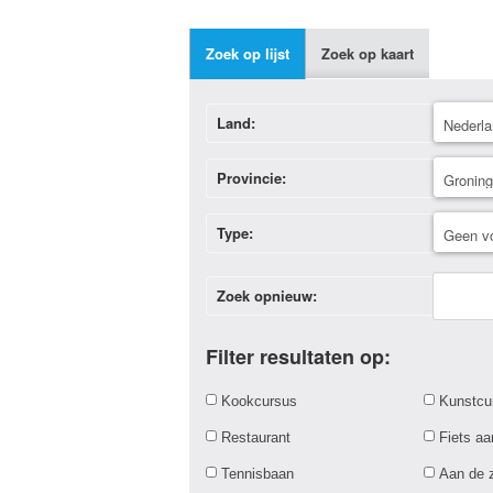
Zoek op lijst
Zoek op kaart
Land:
Provincie:
Type:
Zoek opnieuw:
Filter resultaten op:
Kookcursus
Kunstcu
Restaurant
Fiets a
Tennisbaan
Aan de 