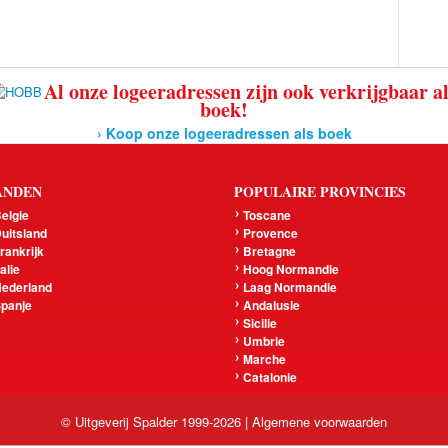
Al onze logeeradressen zijn ook verkrijgbaar a
boek!
› Koop onze logeeradressen als boek
ANDEN
POPULAIRE PROVINCIES
elgie
Toscane
uitsland
Provence
rankrijk
Bretagne
talie
Hoog Normandie
ederland
Laag Normandie
panje
Andalusie
Sicilie
Umbrie
Marche
Catalonie
© Uitgeverij Spalder 1999-2026 |
Algemene voorwaarden