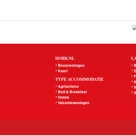
HOBB.NL
L
Bestemmingen
B
Kaart
D
F
TYPE ACCOMMODATIE
I
Agriturismo
N
Bed & Breakfast
S
Hotels
Vakantiewoningen