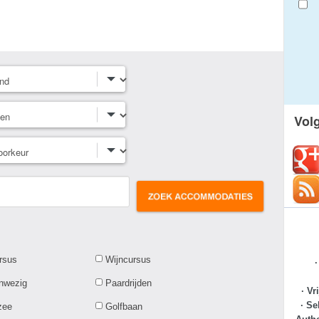
Vol
rsus
Wijncursus
anwezig
Paardrijden
· Vr
· Se
zee
Golfbaan