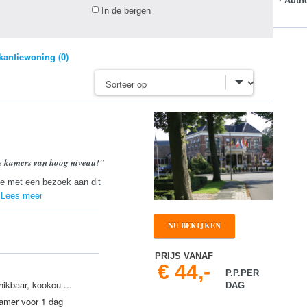
· Auth
In de bergen
kantiewoning (0)
e kamers van hoog niveau!"
lie met een bezoek aan dit
.
Lees meer
NU BEKIJKEN
PRIJS VANAF
€ 44,-
P.P.PER
hikbaar, kookcu ...
DAG
kamer voor 1 dag