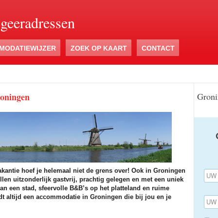
ogeeradressen
MODATIEWIJZER
ZOEK OP KAART
CONTACT
roningen
Groni
antie hoef je helemaal niet de grens over! Ook in Groningen
len uitzonderlijk gastvrij, prachtig gelegen en met een uniek
van een stad, sfeervolle B&B’s op het platteland en ruime
dt altijd een accommodatie in Groningen die bij jou en je