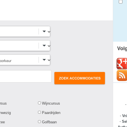
Vol
rsus
Wijncursus
anwezig
Paardrijden
· Vr
· Se
zee
Golfbaan