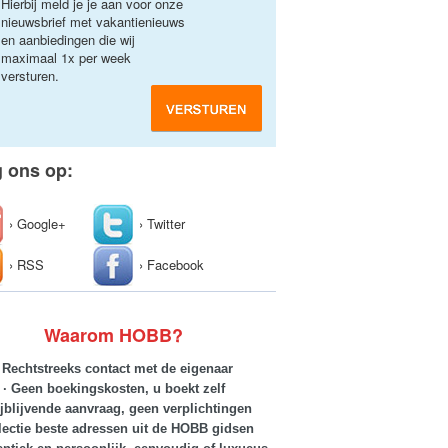
Hierbij meld je je aan voor onze
nieuwsbrief met vakantienieuws
en aanbiedingen die wij
maximaal 1x per week
versturen.
g ons op:
› Google+
› Twitter
› RSS
› Facebook
Waarom HOBB?
· Rechtstreeks contact met de eigenaar
· Geen boekingskosten, u boekt zelf
ijblijvende aanvraag, geen verplichtingen
lectie beste adressen uit de HOBB gidsen