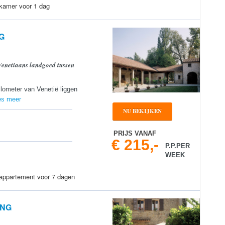
 kamer voor 1 dag
G
 Venetiaans landgoed tussen
ilometer van Venetië liggen
es meer
NU BEKIJKEN
PRIJS VANAF
€ 215,-
P.P.PER
WEEK
 appartement voor 7 dagen
ING