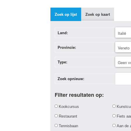
Zoek op lijst
Zoek op kaart
Land:
Provincie:
Type:
Zoek opnieuw:
Filter resultaten op:
Kookcursus
Kunstcu
Restaurant
Fiets a
Tennisbaan
Aan de 