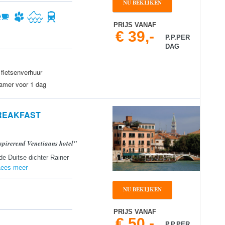
NU BEKIJKEN
PRIJS VANAF
€ 39,-
P.P.PER
DAG
fietsenverhuur
kamer voor 1 dag
BREAKFAST
nspirerend Venetiaans hotel"
de Duitse dichter Rainer
Lees meer
NU BEKIJKEN
PRIJS VANAF
€ 50,-
P.P.PER