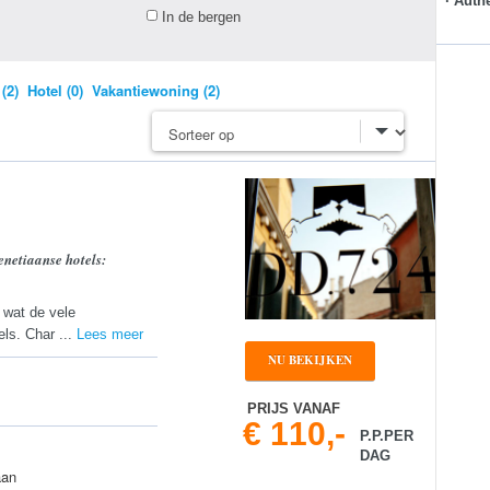
· Auth
In de bergen
(2)
Hotel (0)
Vakantiewoning (2)
enetiaanse hotels:
n wat de vele
ls. Char ...
Lees meer
NU BEKIJKEN
PRIJS VANAF
€ 110,-
P.P.PER
DAG
aan