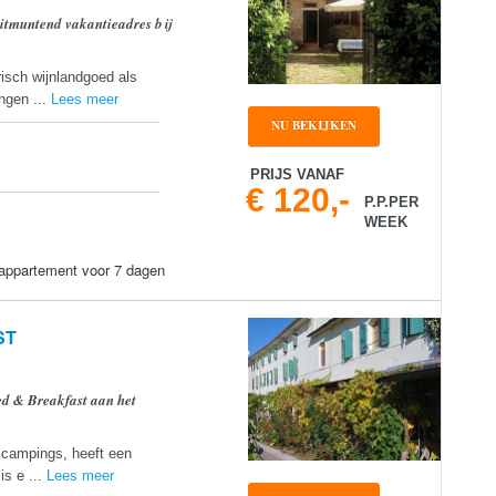
uitmuntend vakantieadres bij
isch wijnlandgoed als
ngen ...
Lees meer
NU BEKIJKEN
PRIJS VANAF
€ 120,-
P.P.PER
WEEK
 appartement voor 7 dagen
ST
ed & Breakfast aan het
 campings, heeft een
is e ...
Lees meer