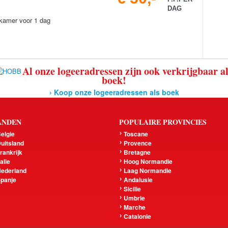
DAG
 kamer voor 1 dag
Al onze logeeradressen zijn ook verkrijgbaar a
boek!
› Koop onze logeeradressen als boek
ANDEN
POPULAIRE PROVINCIES
elgie
Toscane
uitsland
Provence
rankrijk
Bretagne
talie
Hoog Normandie
ederland
Laag Normandie
panje
Andalusie
Sicilie
Umbrie
Marche
Catalonie