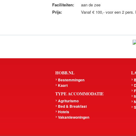
Faciliteiten:
aan de zee
Prijs:
Vanaf € 100,- voor een 2 pers.
HOBB.NL
L
Bestemmingen
B
Kaart
D
F
TYPE ACCOMMODATIE
I
Agriturismo
N
Bed & Breakfast
S
Hotels
Vakantiewoningen