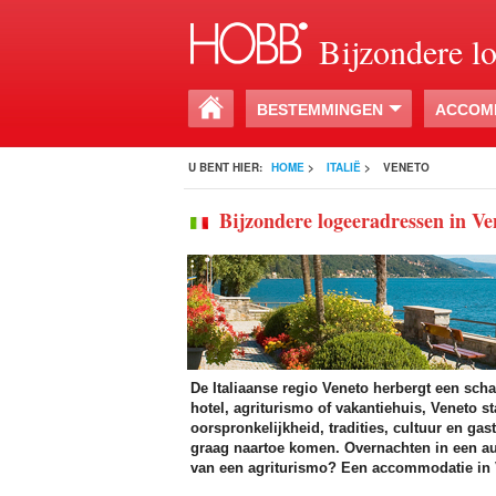
Bijzondere l
BESTEMMINGEN
ACCOM
U BENT HIER:
HOME
>
ITALIË
>
VENETO
Bijzondere logeeradressen in Ve
De Italiaanse regio Veneto herbergt een sch
hotel, agriturismo of vakantiehuis, Veneto s
oorspronkelijkheid, tradities, cultuur en ga
graag naartoe komen. Overnachten in een aut
van een agriturismo? Een accommodatie in 