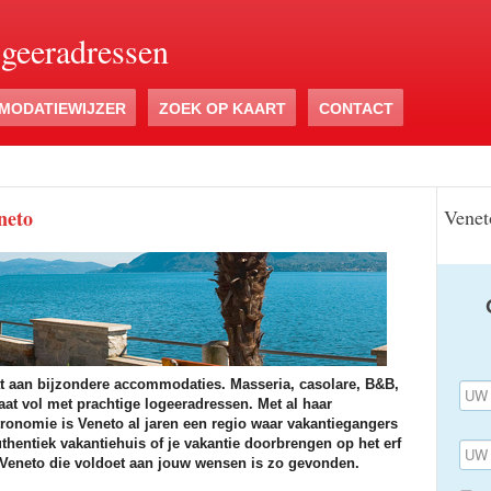
ogeeradressen
MODATIEWIJZER
ZOEK OP KAART
CONTACT
neto
Veneto
at aan bijzondere accommodaties. Masseria, casolare, B&B,
taat vol met prachtige logeeradressen. Met al haar
stronomie is Veneto al jaren een regio waar vakantiegangers
hentiek vakantiehuis of je vakantie doorbrengen op het erf
Veneto die voldoet aan jouw wensen is zo gevonden.