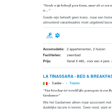
"Goede wijn behoeft geen krans, maar als er een 
is…"
Goede wijn behoeft geen krans, maar een histor
uitmuntend vakantieadres moet uitgebreid bezo
Accomodatie:
2 appartementen, 2 huizen
Faciliteiten:
zwembad
Prijs:
Vanaf € 480,- voor een 4 pers.
LA TINASSARA - BED & BREAKFA
› Lazise -
› Veneto
"Van bisschop tot wereldlijke genoegens in een B
Gardameer"
Wie het Gardameer alleen maar associeert met
duidelijke lacune in kennis. Geen nood, want er 