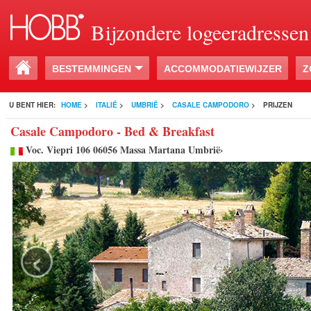
Bijzondere logeeradressen
BESTEMMINGEN
ACCOMMODATIEWIJZER
Z
U BENT HIER:
HOME
>
ITALIË
>
UMBRIË
>
CASALE CAMPODORO
>
PRIJZEN
Casale Campodoro - Bed & Breakfast
Voc. Viepri 106 06056 Massa Martana Umbrië›
‹