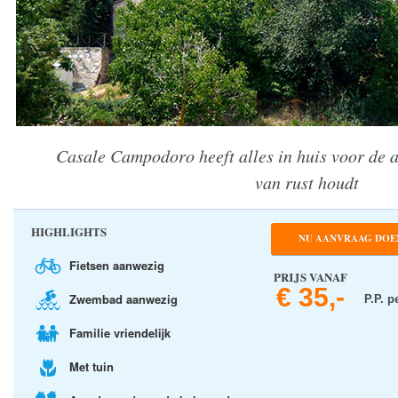
Casale Campodoro heeft alles in huis voor de ac
van rust houdt
HIGHLIGHTS
NU AANVRAAG DOE
Fietsen aanwezig
PRIJS VANAF
€ 35,-
Zwembad aanwezig
P.P. p
Familie vriendelijk
Met tuin