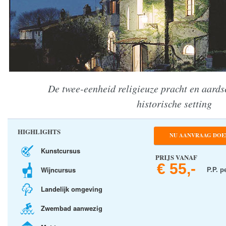
De twee-eenheid religieuze pracht en aards
historische setting
HIGHLIGHTS
NU AANVRAAG DOE
Kunstcursus
PRIJS VANAF
€ 55,-
Wijncursus
P.P. p
Landelijk omgeving
Zwembad aanwezig