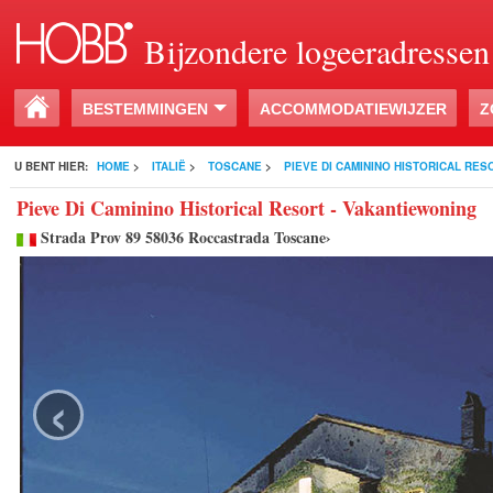
Bijzondere logeeradressen
BESTEMMINGEN
ACCOMMODATIEWIJZER
Z
U BENT HIER:
HOME
>
ITALIË
>
TOSCANE
>
PIEVE DI CAMININO HISTORICAL RES
Pieve Di Caminino Historical Resort - Vakantiewoning
Strada Prov 89 58036 Roccastrada Toscane›
‹