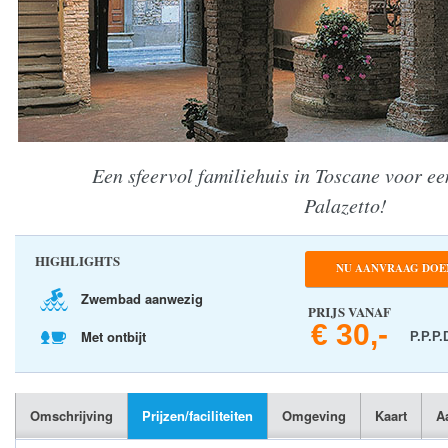
Een sfeervol familiehuis in Toscane voor een
Palazetto!
HIGHLIGHTS
NU AANVRAAG DOE
Zwembad aanwezig
PRIJS VANAF
€ 30,-
Met ontbijt
P.P.P.
Omschrijving
Prijzen/faciliteiten
Omgeving
Kaart
A