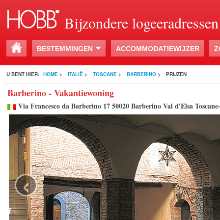
Bijzondere logeeradressen
BESTEMMINGEN
ACCOMMODATIEWIJZER
Z
U BENT HIER:
HOME
>
ITALIË
>
TOSCANE
>
BARBERINO
>
PRIJZEN
Barberino - Vakantiewoning
Via Francesco da Barberino 17 50020 Barberino Val d'Elsa Toscane
‹