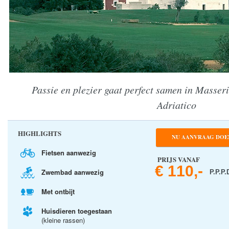
Passie en plezier gaat perfect samen in Masse
Adriatico
HIGHLIGHTS
NU AANVRAAG DOE
Fietsen aanwezig
PRIJS VANAF
€ 110,-
Zwembad aanwezig
P.P.P.
Met ontbijt
Huisdieren toegestaan
(kleine rassen)