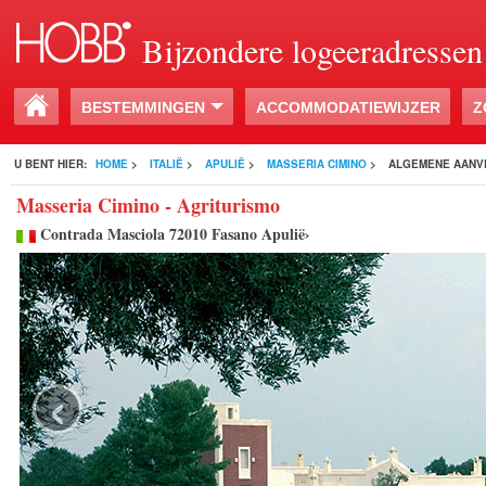
Bijzondere logeeradressen
BESTEMMINGEN
ACCOMMODATIEWIJZER
Z
U BENT HIER:
HOME
>
ITALIË
>
APULIË
>
MASSERIA CIMINO
>
ALGEMENE AANV
Masseria Cimino - Agriturismo
Contrada Masciola 72010 Fasano Apulië›
‹