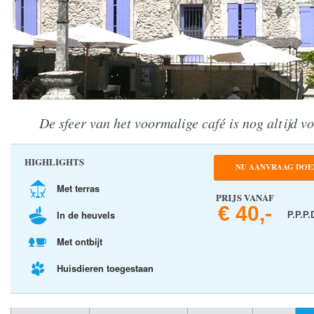
De sfeer van het voormalige café is nog altijd v
HIGHLIGHTS
NU AANVRAAG DOE
Met terras
PRIJS VANAF
€ 40,-
In de heuvels
P.P.P.
Met ontbijt
Huisdieren toegestaan