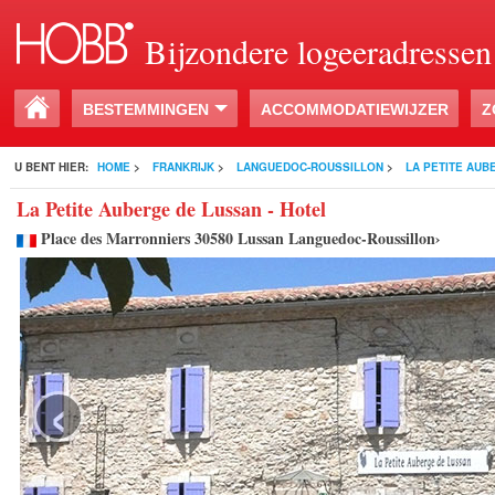
Bijzondere logeeradressen
BESTEMMINGEN
ACCOMMODATIEWIJZER
Z
U BENT HIER:
HOME
>
FRANKRIJK
>
LANGUEDOC-ROUSSILLON
>
LA PETITE AUB
La Petite Auberge de Lussan - Hotel
Place des Marronniers 30580 Lussan Languedoc-Roussillon›
‹