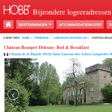
Bijzondere logeeradressen
BESTEMMINGEN
ACCOMMODATIEWIJZER
Z
U BENT HIER:
HOME
>
FRANKRIJK
>
LANGUEDOC-ROUSSILLON
>
CHÂTEAU BEAU
Château Beaupré Deleuze- Bed & Breakfast
Chemin de la Bégude 30126 Saint-Laurent-des-Arbres Languedoc-Ro
‹