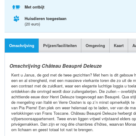
Met ontbijt
Huisdieren toegestaan
(20 euro)
Omschrijving
Prijzen/faciliteiten
Omgeving
Kaart
A
Omschrijving Château Beaupré Deleuze
Kent u Janus, de god met de twee gezichten? Met hem is dit gebouw he
een en al strengheid, met een massieve vierkante toren die zo uit de 
een contrast met de zuidkant, waar een elegante luchtige loggia u toel
ontdekken die omringd wordt door zuilengalerijen. Die zuilen – overblijf
achttiende eeuw door Henri Deleuze toegevoegd aan Beaupré. Qua sti
de mengeling van Italië en Verre Oosten is op z’n minst opmerkelijk 
van Pia Pierre! Een plek om weer helemaal op te laden, ver van de m
verlokkingen van Frans Toscane. Château Beaupré Deleuze herbergt d
vijfpersoonsappartement. Twee ervan liggen vrijwel vrijstaand elders o
privégemakken. Dan zijn er nog drie chambres d’hôtes, waarvan Monasti
om lichaam en geest totaal tot rust te brengen.