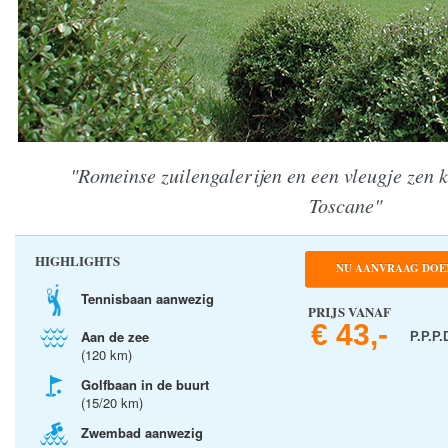
"Romeinse zuilengalerijen en een vleugje zen
Toscane"
HIGHLIGHTS
NU AANVRAAG DOE
Tennisbaan aanwezig
PRIJS VANAF
€ 43,-
Aan de zee
P.P.P.
(120 km)
Golfbaan in de buurt
(15/20 km)
Zwembad aanwezig