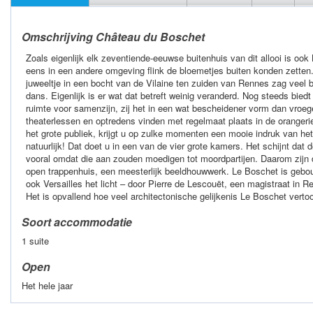
Omschrijving Château du Boschet
Zoals eigenlijk elk zeventiende-eeuwse buitenhuis van dit allooi is o
eens in een andere omgeving flink de bloemetjes buiten konden zetten
juweeltje in een bocht van de Vilaine ten zuiden van Rennes zag veel 
dans. Eigenlijk is er wat dat betreft weinig veranderd. Nog steeds bie
ruimte voor samenzijn, zij het in een wat bescheidener vorm dan vroege
theaterlessen en optredens vinden met regelmaat plaats in de orangerie
het grote publiek, krijgt u op zulke momenten een mooie indruk van het 
natuurlijk! Dat doet u in een van de vier grote kamers. Het schijnt dat
vooral omdat die aan zouden moedigen tot moordpartijen. Daarom zijn 
open trappenhuis, een meesterlijk beeldhouwwerk. Le Boschet is geb
ook Versailles het licht – door Pierre de Lescouët, een magistraat in 
Het is opvallend hoe veel architectonische gelijkenis Le Boschet vertoon
Soort accommodatie
1 suite
Open
Het hele jaar