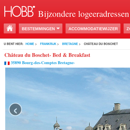
Bijzondere logeeradressen
BESTEMMINGEN
ACCOMMODATIEWIJZER
Z
U BENT HIER:
HOME
>
FRANKRIJK
>
BRETAGNE
>
CHÂTEAU DU BOSCHET
Château du Boschet- Bed & Breakfast
35890 Bourg-des-Comptes Bretagne›
‹