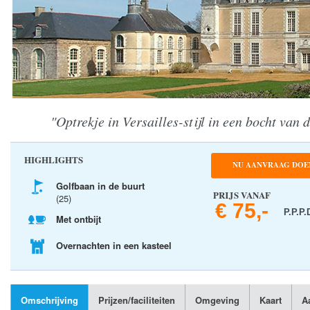
"Optrekje in Versailles-stijl in een bocht van 
HIGHLIGHTS
NU AANVRAAG DOE
Golfbaan in de buurt
PRIJS VANAF
(25)
€ 75,-
P.P.P.
Met ontbijt
Overnachten in een kasteel
Omschrijving
Prijzen/faciliteiten
Omgeving
Kaart
A