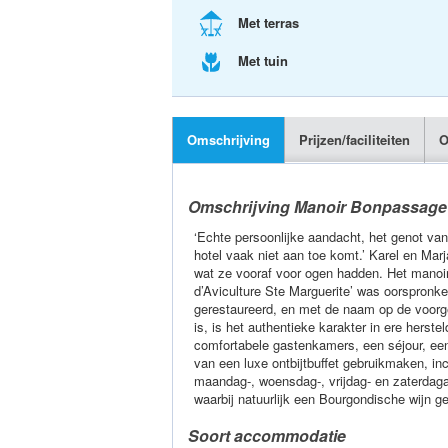
Met terras
Met tuin
Omschrijving
Prijzen/faciliteiten
O
Omschrijving Manoir Bonpassage
‘Echte persoonlijke aandacht, het genot van
hotel vaak niet aan toe komt.’ Karel en M
wat ze vooraf voor ogen hadden. Het manoir
d’Aviculture Ste Marguerite’ was oorspronke
gerestaureerd, en met de naam op de voorg
is, is het authentieke karakter in ere hers
comfortabele gastenkamers, een séjour, een
van een luxe ontbijtbuffet gebruikmaken, in
maandag-, woensdag-, vrijdag- en zaterdag
waarbij natuurlijk een Bourgondische wijn 
Soort accommodatie