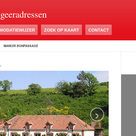
ogeeradressen
MODATIEWIJZER
ZOEK OP KAART
CONTACT
>
MANOIR BONPASSAGE
›
›