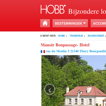
Bijzondere l
BESTEMMINGEN
ACCOM
U BENT HIER:
HOME
>
FRANKRIJK
>
BOURGONDIË
Manoir Bonpassage- Hotel
rue du Moulin 5 21340 Thury Bourgondië
‹