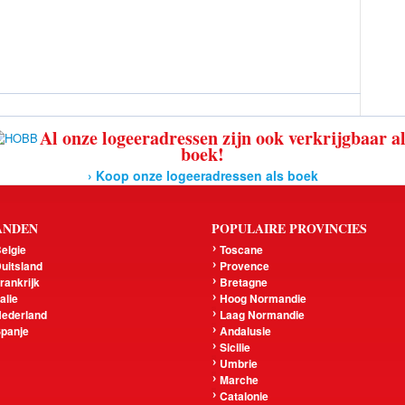
Al onze logeeradressen zijn ook verkrijgbaar a
boek!
› Koop onze logeeradressen als boek
ANDEN
POPULAIRE PROVINCIES
elgie
Toscane
uitsland
Provence
rankrijk
Bretagne
talie
Hoog Normandie
ederland
Laag Normandie
panje
Andalusie
Sicilie
Umbrie
Marche
Catalonie