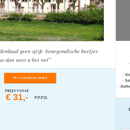
derdaad geen spijt: bourgondische beetjes
us dan weet u het wel"
· Vr
NU AANVRAAG DOEN
· Se
· Auth
PRIJS VANAF
€ 31,-
P.P.P.D.