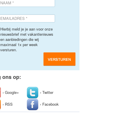
Hierbij meld je je aan voor onze
nieuwsbrief met vakantienieuws
en aanbiedingen die wij
maximaal 1x per week
versturen.
g ons op:
› Google+
› Twitter
› RSS
› Facebook