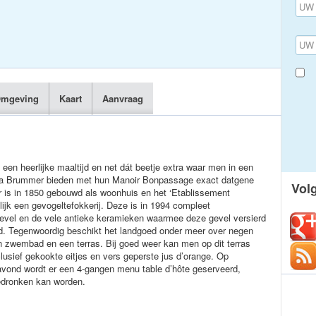
mgeving
Kaart
Aanvraag
 een heerlijke maaltijd en net dát beetje extra waar men in een
arja Brummer bieden met hun Manoir Bonpassage exact datgene
Vol
 is in 1850 gebouwd als woonhuis en het ‘Etablissement
lijk een gevogeltefokkerij. Deze is in 1994 compleet
evel en de vele antieke keramieken waarmee deze gevel versierd
teld. Tegenwoordig beschikt het landgoed onder meer over negen
 zwembad en een terras. Bij goed weer kan men op dit terras
clusief gekookte eitjes en vers geperste jus d’orange. Op
avond wordt er een 4-gangen menu table d’hôte geserveerd,
gedronken kan worden.