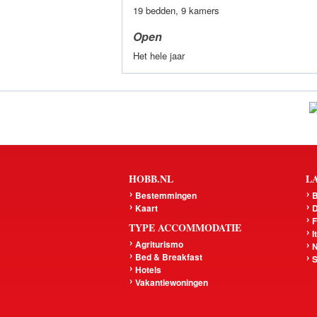
19 bedden, 9 kamers
Open
Het hele jaar
HOBB.NL
L
Bestemmingen
B
Kaart
D
F
TYPE ACCOMMODATIE
I
Agriturismo
N
Bed & Breakfast
S
Hotels
Vakantiewoningen