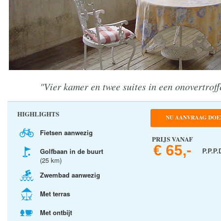
"Vier kamer en twee suites in een onovertro
HIGHLIGHTS
NU AANVRAAG DOE
Fietsen aanwezig
PRIJS VANAF
€ 65,-
Golfbaan in de buurt
P.P.P.
(25 km)
Zwembad aanwezig
Met terras
Met ontbijt