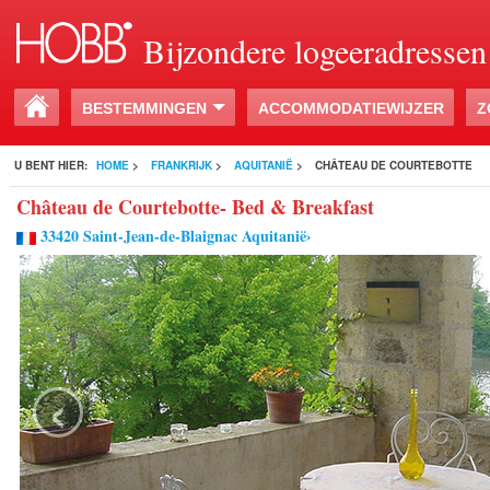
Bijzondere logeeradressen
BESTEMMINGEN
ACCOMMODATIEWIJZER
Z
U BENT HIER:
HOME
>
FRANKRIJK
>
AQUITANIË
>
CHÂTEAU DE COURTEBOTTE
Château de Courtebotte- Bed & Breakfast
33420 Saint-Jean-de-Blaignac Aquitanië›
‹