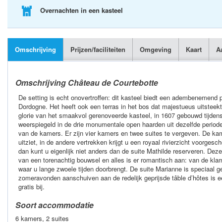
Overnachten in een kasteel
Omschrijving
Prijzen/faciliteiten
Omgeving
Kaart
A
Omschrijving Château de Courtebotte
De setting is echt onovertroffen: dit kasteel biedt een adembenemend p
Dordogne. Het heeft ook een terras in het bos dat majestueus uitsteekt
glorie van het smaakvol gerenoveerde kasteel, in 1607 gebouwd tijdens
weerspiegeld in de drie monumentale open haarden uit dezelfde periode
van de kamers. Er zijn vier kamers en twee suites te vergeven. De kam
uitziet, in de andere vertrekken krijgt u een royaal rivierzicht voorges
dan kunt u eigenlijk niet anders dan de suite Mathilde reserveren. Dez
van een torenachtig bouwsel en alles is er romantisch aan: van de kla
waar u lange zwoele tijden doorbrengt. De suite Marianne is speciaal 
zomeravonden aanschuiven aan de redelijk geprijsde tâble d’hôtes is ee
gratis bij.
Soort accommodatie
6 kamers, 2 suites