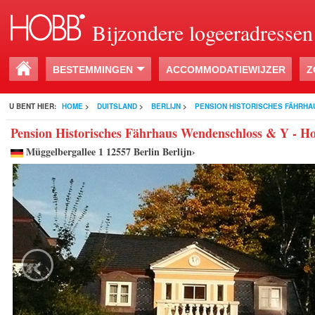
Bijzondere logeeradressen
BESTEMMINGEN
ACCOMMODATIEWIJZER
Z
U BENT HIER:
HOME
>
DUITSLAND
>
BERLIJN
>
PENSION HISTORISCHES FÄHRH
Pension Historisches Fährhaus Wendenschloss & Y - Ho
Müggelbergallee 1 12557 Berlin Berlijn›
‹