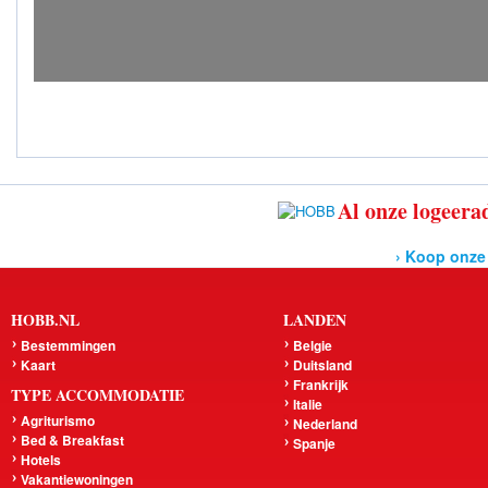
Al onze logeerad
› Koop onze
HOBB.NL
LANDEN
Bestemmingen
Belgie
Kaart
Duitsland
Frankrijk
TYPE ACCOMMODATIE
Italie
Agriturismo
Nederland
Bed & Breakfast
Spanje
Hotels
Vakantiewoningen