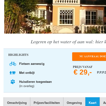
Logeren op het water of aan wal: hier k
HIGHLIGHTS
NU AANVRAAG DOE
Fietsen aanwezig
PRIJS VANAF
€ 29,-
Met ontbijt
P.P.P.
Huisdieren toegestaan
(in overleg)
Omschrijving
Prijzen/faciliteiten
Omgeving
Kaart
A