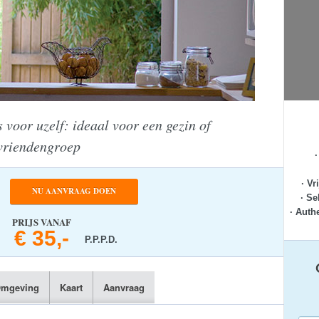
 voor uzelf: ideaal voor een gezin of
vriendengroep
· Vr
NU AANVRAAG DOEN
· Se
· Auth
PRIJS VANAF
€ 35,-
P.P.P.D.
mgeving
Kaart
Aanvraag