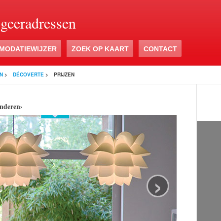
ogeeradressen
MODATIEWIJZER
ZOEK OP KAART
CONTACT
N
>
DÉCOVERTE
>
PRIJZEN
nderen›
›