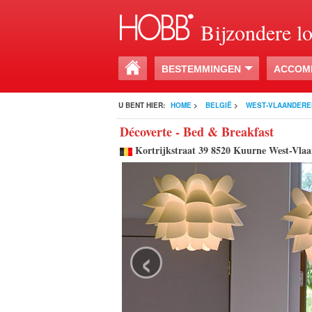
Bijzondere l
BESTEMMINGEN
ACCOM
U BENT HIER:
HOME
>
BELGIË
>
WEST-VLAANDERE
Décoverte - Bed & Breakfast
Kortrijkstraat 39 8520 Kuurne West-Vlaa
‹