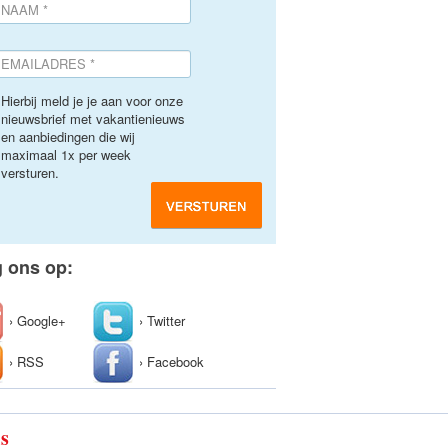
Hierbij meld je je aan voor onze
nieuwsbrief met vakantienieuws
en aanbiedingen die wij
maximaal 1x per week
versturen.
g ons op:
› Google+
› Twitter
› RSS
› Facebook
ls