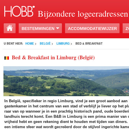
Bijzondere logeeradressen
BESTEMMINGEN
ACCOMMODATIEWIJZER
Z
U BENT HIER:
HOME
>
BELGIË
>
LIMBURG
>
BED & BREAKFAST
Bed & Breakfast in Limburg (België)
In België, specifieker in regio Limburg, vind je een groot aanbod aan 
gastenkamer in het centrum van een stad of verblijf je liever op het p
raar van op wanneer je in een prachtig historisch pand, oude boerde
landhuis terecht komt. Een B&B in Limburg is een prima manier van 
vrijheid hebt en geen rekening dient te houden met tijden van diners
een intieme sfeer wat wordt gecreëerd door de stijlvol ingerichte ka