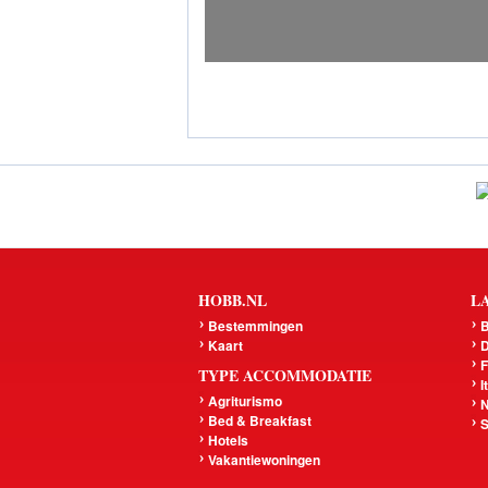
HOBB.NL
L
Bestemmingen
B
Kaart
D
F
TYPE ACCOMMODATIE
I
Agriturismo
N
Bed & Breakfast
S
Hotels
Vakantiewoningen