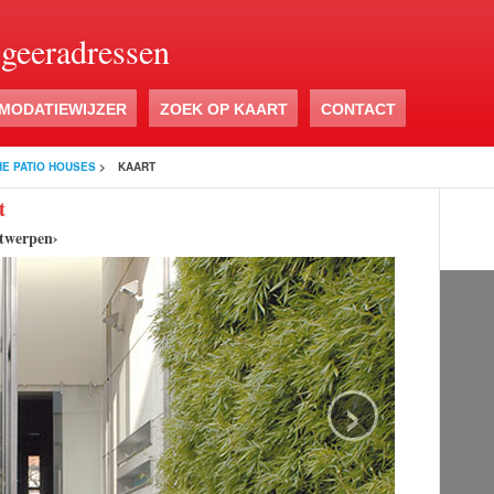
ogeeradressen
MODATIEWIJZER
ZOEK OP KAART
CONTACT
HE PATIO HOUSES
>
KAART
t
twerpen›
›