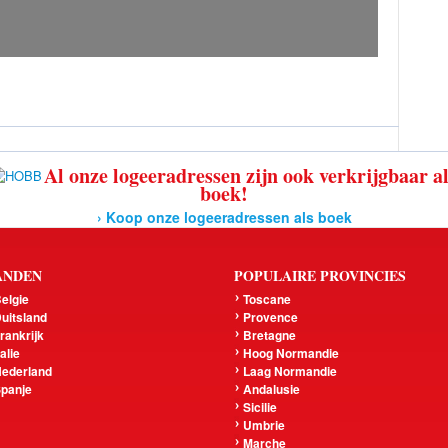
Al onze logeeradressen zijn ook verkrijgbaar a
boek!
› Koop onze logeeradressen als boek
ANDEN
POPULAIRE PROVINCIES
elgie
Toscane
uitsland
Provence
rankrijk
Bretagne
talie
Hoog Normandie
ederland
Laag Normandie
panje
Andalusie
Sicilie
Umbrie
Marche