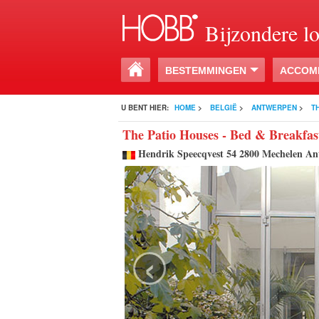
Bijzondere l
BESTEMMINGEN
ACCOM
U BENT HIER:
HOME
>
BELGIË
>
ANTWERPEN
>
T
The Patio Houses - Bed & Breakfas
Hendrik Speecqvest 54 2800 Mechelen An
‹