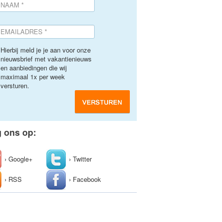
Hierbij meld je je aan voor onze
nieuwsbrief met vakantienieuws
en aanbiedingen die wij
maximaal 1x per week
versturen.
g ons op:
› Google+
› Twitter
› RSS
› Facebook