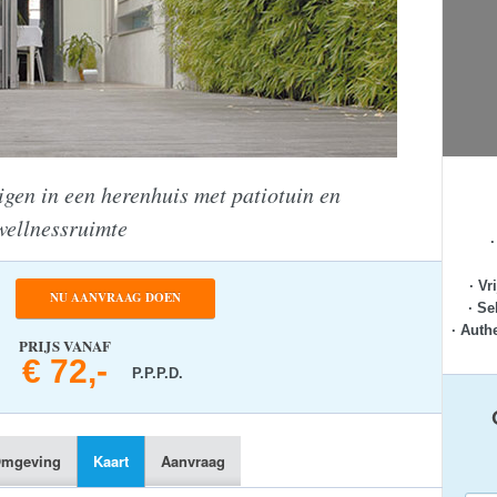
uigen in een herenhuis met patiotuin en
wellnessruimte
· Vr
NU AANVRAAG DOEN
· Se
· Auth
PRIJS VANAF
€ 72,-
P.P.P.D.
mgeving
Kaart
Aanvraag